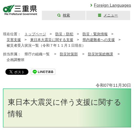
Foreign Languages
検索
メニュー
三重県公式ウェブ
サイト
現在位置：
トップページ
>
防災・防犯
>
防災・緊急情報
>
災害支援
>
東日本大震災に関する支援
>
県内避難者への支援
>
被災者受入状況一覧（令和７年１１月１日現在）
担当所属：
県庁の組織一覧 >
防災対策部
>
防災対策総務課
>
企画調整班
令和07年11月30日
東日本大震災に伴う支援に関する
情報