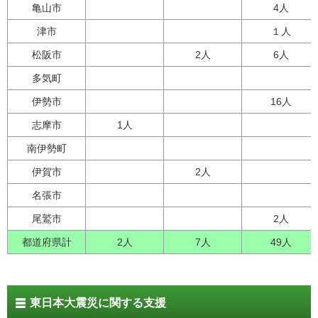
亀山市
4人
津市
１人
松阪市
2人
6人
多気町
伊勢市
16人
志摩市
1人
南伊勢町
伊賀市
2人
名張市
尾鷲市
2人
都道府県計
2人
7人
49人
東日本大震災に関する支援