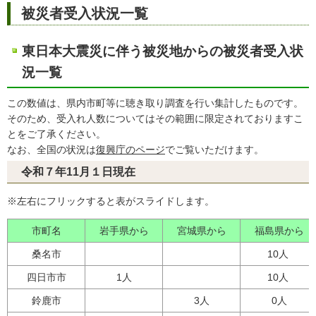
被災者受入状況一覧
東日本大震災に伴う被災地からの被災者受入状
況一覧
この数値は、県内市町等に聴き取り調査を行い集計したものです。
そのため、受入れ人数についてはその範囲に限定されておりますこ
とをご了承ください。
なお、全国の状況は
復興庁のページ
でご覧いただけます。
令和７年11月１日現在
※左右にフリックすると表がスライドします。
市町名
岩手県から
宮城県から
福島県から
桑名市
10人
四日市市
1人
10人
鈴鹿市
3人
0人