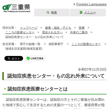
Foreign Languages
検索
メニュー
三重県公式ウェブ
サイト
現在位置：
トップページ
>
健康・福祉・子ども
>
医療
>
こころの医療センター
>
受診される方へ
>
外来のご案内
>
認知症疾患センター・もの忘れ外来について
担当所属：
県庁の組織一覧 >
病院事業庁 >
こころの医療センター
>
地域生活支援部(地域支援室)
令和07年11月10日
認知症疾患センター・もの忘れ外来について
認知症疾患医療センターとは
認知症疾患医療センターは、認知症の方とそのご家族が住み慣れ
た地域で安心して生活するための支援の一つとして、都道府県が指