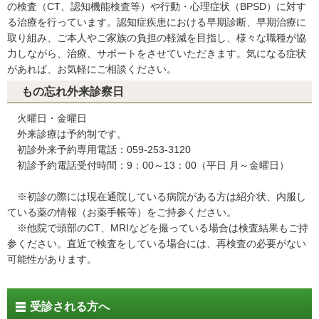
の検査（CT、認知機能検査等）や行動・心理症状（BPSD）に対す
る治療を行っています。認知症疾患における早期診断、早期治療に
取り組み、ご本人やご家族の負担の軽減を目指し、様々な職種が協
力しながら、治療、サポートをさせていただきます。気になる症状
があれば、お気軽にご相談ください。
もの忘れ外来診察日
火曜日・金曜日
外来診療は予約制です。
初診外来予約専用電話：059-253-3120
初診予約電話受付時間：9：00～13：00（平日 月～金曜日）
※初診の際には現在通院している病院がある方は紹介状、内服し
ている薬の情報（お薬手帳等）をご持参ください。
※他院で頭部のCT、MRIなどを撮っている場合は検査結果もご持
参ください。直近で検査をしている場合には、再検査の必要がない
可能性があります。
受診される方へ