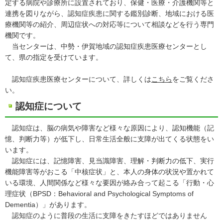
定する病院や診療所に設置されており、保健・医療・介護機関等と
連携を図りながら、認知症疾患に関する鑑別診断、地域における医
療機関等の紹介、周辺症状への対応等について相談などを行う専門
機関です。
当センターは、中勢・伊賀地域の認知症疾患医療センターとし
て、県の指定を受けています。
認知症疾患医療センターについて、詳しくは
こちら
をご覧くださ
い。
認知症について
認知症は、脳の病気や障害など様々な原因により、認知機能（記
憶、判断力等）が低下し、日常生活全般に支障が出てくる状態をい
います。
認知症には、記憶障害、見当識障害、理解・判断力の低下、実行
機能障害等がおこる「中核症状」と、本人の身体の状況や置かれて
いる環境、人間関係など様々な要因が絡み合って起こる「行動・心
理症状（BPSD：Behavioral and Psychological Symptoms of
Dementia）」があります。
認知症のように普段の生活に支障をきたすほどではありません