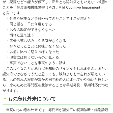
が、記憶などの能力が低下し、正常とも認知症ともいえない状態の
ことを「軽度認知機能障害（MCI：Mild Cognitive Impairment）」
と言います。
・仕事や家事など普段やってきたことでミスが増えた
・同じ話を一日に何度もする
・お金の勘定ができなくなった
・慣れた道で迷う
・気分の落ち込み、やる気がなくなる
・好きだったことに興味がなくなった
・以前に比べて怒りっぽくなった
・現実には見えないものが見える
・事実でないことを事実のように話す
このようなことがあれば認知症のサインかもしれません。また、
認知症ではなさそうだと思っても、以前よりもの忘れが増えてい
る、もの忘れの程度がほかの同年齢の人に比べてやや強いと感じた
ら、念のために専門医を受診することが早期発見・早期対応につな
がります。
もの忘れ外来について
当院のもの忘れ外来では、専門医が認知症の初期診断・鑑別診断