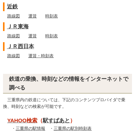
近鉄
路線図
運賃
時刻表
ＪＲ東海
路線図
運賃
時刻表
ＪＲ西日本
路線図
運賃・時刻表
鉄道の乗換、時刻などの情報をインターネットで
調べる
三重県内の鉄道については、下記のコンテンツプロバイダで乗
換、時刻などの検索が可能です。
YAHOO検索
（
駅すぱあと
）
・
三重県の駅情報
・
三重県の駅別時刻表