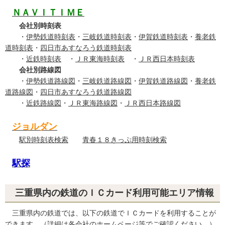
ＮＡＶＩＴＩＭＥ
会社別時刻表
・
伊勢鉄道時刻表
・
三岐鉄道時刻表
・
伊賀鉄道時刻表
・
養老鉄
道時刻表
・
四日市あすなろう鉄道時刻表
・
近鉄時刻表
・
ＪＲ東海時刻表
・
ＪＲ西日本時刻表
会社別路線図
・
伊勢鉄道路線図
・
三岐鉄道路線図
・
伊賀鉄道路線図
・
養老鉄
道路線図
・
四日市あすなろう鉄道路線図
・
近鉄路線図
・
ＪＲ東海路線図
・
ＪＲ西日本路線図
ジョルダン
駅別時刻表検索
青春１８きっぷ用時刻検索
駅探
三重県内の鉄道のＩＣカード利用可能エリア情報
三重県内の鉄道では、以下の鉄道でＩＣカードを利用することが
できます。（詳細は各会社のホームページ等でご確認ください。）