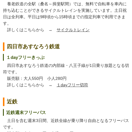
養老鉄道の全駅（桑名～揖斐駅間）では、無料で自転車を車内に
持ち込むことができるサイクルトレインを実施しています。土日祝
日は全列車。平日は9時頃から15時頃までの指定列車で利用できま
す。
詳しくはこちらから →
サイクルトレイン
四日市あすなろう鉄道
１dayフリーきっぷ
四日市あすなろう鉄道の内部線・八王子線が1日乗り放題となる切
符です。
販売額：大人550円 小人280円
詳しくはこちらから →
１dayフリー切符
近鉄
近鉄週末フリーパス
土日を含む週末3日間、近鉄全線が乗り降り自由となるフリーパス
です。