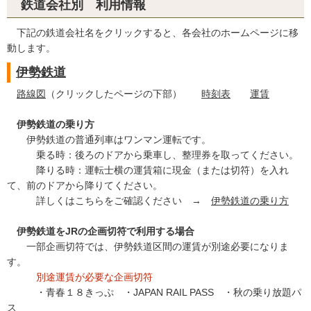
鉄道会社別 利用情報
下記の鉄道会社名をクリックすると、各会社のホームページに移
動します。
伊勢鉄道
路線図
（クリックしたページの下部）
時刻表
運賃
伊勢鉄道の乗り方
伊勢鉄道の普通列車はワンマン運転です。
乗る時：後ろのドアから乗車し、整理券を取ってください。
降りる時：運転士横の運賃箱に現金（または切符）を入れ
て、前のドアから降りてください。
詳しくはこちらをご確認ください →
伊勢鉄道の乗り方
伊勢鉄道をJRの企画切符で利用する場合
一部企画切符では、伊勢鉄道区間の運賃が別途必要になりま
す。
別途運賃が必要な企画切符
・青春１８きっぷ ・JAPAN RAIL PASS ・秋の乗り放題パ
ス