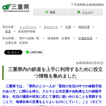
Foreign Languages
検索
メニュー
三重県公式ウェブ
サイト
現在位置：
トップページ
>
まちづくり
>
交通
>
地域交通
>
鉄道
>
鉄道便利情報
担当所属：
県庁の組織一覧 >
地域連携・交通部 >
交通政策課
>
交通企画・鉄道班
令和06年02月01日
三重県内の鉄道を上手に利用するために役立
つ情報を集めました
三重県では、「県民ひとり一人が「普段の生活の中での移動手段
のあり方」に関心を持ち、クルマと公共交通や自転車などの移動手
段を、生活の場面や状況に応じて適切に使い分けることを実践する
ことで、地域全体の交通をよりよいものにしていく」こと（モビリ