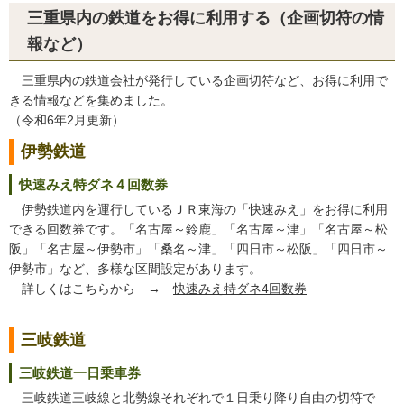
三重県内の鉄道をお得に利用する（企画切符の情
報など）
三重県内の鉄道会社が発行している企画切符など、お得に利用で
きる情報などを集めました。
（令和6年2月更新）
伊勢鉄道
快速みえ特ダネ４回数券
伊勢鉄道内を運行しているＪＲ東海の「快速みえ」をお得に利用
できる回数券です。「名古屋～鈴鹿」「名古屋～津」「名古屋～松
阪」「名古屋～伊勢市」「桑名～津」「四日市～松阪」「四日市～
伊勢市」など、多様な区間設定があります。
詳しくはこちらから →
快速みえ特ダネ4回数券
三岐鉄道
三岐鉄道一日乗車券
三岐鉄道三岐線と北勢線それぞれで１日乗り降り自由の切符で