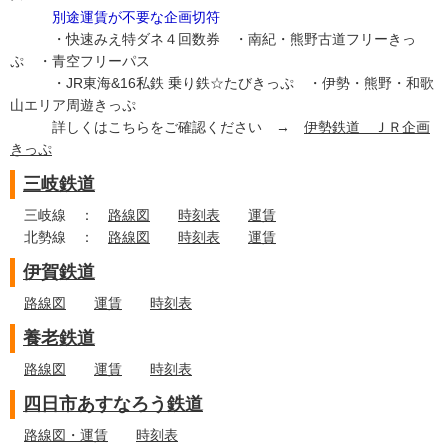
別途運賃が不要な企画切符
・快速みえ特ダネ４回数券 ・南紀・熊野古道フリーきっ
ぷ ・青空フリーパス
・JR東海&16私鉄 乗り鉄☆たびきっぷ ・伊勢・熊野・和歌
山エリア周遊きっぷ
詳しくはこちらをご確認ください →
伊勢鉄道 ＪＲ企画
きっぷ
三岐鉄道
三岐線 ：
路線図
時刻表
運賃
北勢線 ：
路線図
時刻表
運賃
伊賀鉄道
路線図
運賃
時刻表
養老鉄道
路線図
運賃
時刻表
四日市あすなろう鉄道
路線図・運賃
時刻表