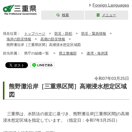
Foreign Languages
検索
メニュー
三重県公式ウェブ
サイト
現在位置：
トップページ
>
防災・防犯
>
防災・緊急情報
>
海岸の防災情報
>
高潮の防災情報
>
熊野灘沿岸［三重県区間］高潮浸水想定区域図
担当所属：
県庁の組織一覧 >
県土整備部
>
港湾・海岸課
令和07年03月25日
熊野灘沿岸［三重県区間］高潮浸水想定区域
図
三重県は、水防法の規定に基づき、熊野灘沿岸[三重県区間]の高潮
浸水想定区域を指定しています。（指定日：令和7年3月25日）