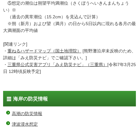
⑤想定の潮位は朔望平均満潮位（さくぼうへいきんまんちょう
い）※
（過去の異常潮位（15.2cm）を見込んで計算）
※朔（新月）および望（満月）の日から5日以内に現れる各月の最
大満潮面の平均値
[関連リンク]
・
重ねるハザードマップ（国土地理院）
[熊野灘沿岸未反映のため、
詳細は「みえ防災ナビ」でご確認下さい。]
・
三重県公式災害アプリ「みえ防災ナビ」（三重県）
[令和7年3月25
日 12時頃反映予定]
海岸の防災情報
高潮の防災情報
津波浸水想定