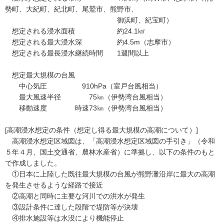
勢町、大紀町、紀北町、尾鷲市、熊野市、
御浜町、紀宝町）
想定される浸水面積 約24.1㎢
想定される最大浸水深 約4.5m（志摩市）
想定される最長浸水継続時間 1週間以上
想定最大規模の台風
中心気圧 910hPa（室戸台風相当）
最大風速半径 75㎞（伊勢湾台風相当）
移動速度 時速73㎞（伊勢湾台風相当）
[高潮浸水想定の条件（想定し得る最大規模の高潮について）]
高潮浸水想定区域図は、「高潮浸水想定区域図の手引き」（令和
５年４月、国土交通省、農林水産省）に準拠し、以下の条件のもと
で作成しました。
①日本に上陸した既往最大規模の台風が熊野灘沿岸に最大の高潮
を発生させるような経路で接近
②高潮と同時に主要な河川での洪水が発生
③設計条件に達した段階で堤防等が決壊
④排水施設等は水没により機能停止