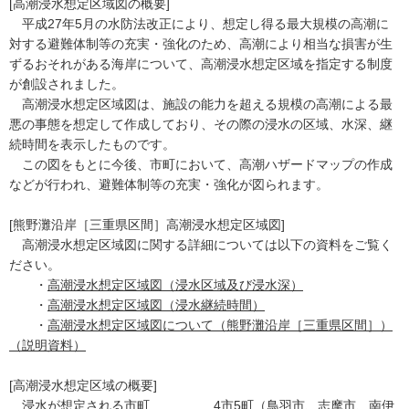
[高潮浸水想定区域図の概要]
平成27年5月の水防法改正により、想定し得る最大規模の高潮に
対する避難体制等の充実・強化のため、高潮により相当な損害が生
ずるおそれがある海岸について、高潮浸水想定区域を指定する制度
が創設されました。
高潮浸水想定区域図は、施設の能力を超える規模の高潮による最
悪の事態を想定して作成しており、その際の浸水の区域、水深、継
続時間を表示したものです。
この図をもとに今後、市町において、高潮ハザードマップの作成
などが行われ、避難体制等の充実・強化が図られます。
[熊野灘沿岸［三重県区間］高潮浸水想定区域図]
高潮浸水想定区域図に関する詳細については以下の資料をご覧く
ださい。
・
高潮浸水想定区域図（浸水区域及び浸水深）
・
高潮浸水想定区域図（浸水継続時間）
・
高潮浸水想定区域図について（熊野灘沿岸［三重県区間］）
（説明資料）
[高潮浸水想定区域の概要]
浸水が想定される市町 4市5町（鳥羽市、志摩市、南伊