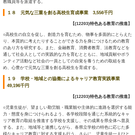
教職員等を派遣する。
１８ 元気な三重を創る高校生育成事業 3,556千円
【(12203)特色ある教育の推進】
○高校生の自立を促し、創造力を育むため、物事を多面的にとらえた
り、本質的に考えたりすることができる力を身につけるための教育
のあり方を研究する。また、金融教育、消費者教育、法教育などを
通して社会人としての実践的な力を育むとともに、地域貢献やボラ
ンティア活動など社会の一員としての自覚を養うための取組を進
め、心豊かで元気な三重を創る高校生を育成する。
１９ 学校・地域との協働によるキャリア教育実践事業
49,196千円
【(12203)特色ある教育の推進】
○児童生徒が、望ましい勤労観・職業観や主体的に進路を選択する能
力・態度を身につけられるよう、各学校段階を通じた系統的なキャ
リア教育の取組を推進する学校を支援し、その成果を県全体へ普及
する。また、地域等と連携しながら、各県立学校の特色に応じた多
様なキャリア教育に対する支援も行う。さらに、児童生徒一人ひと