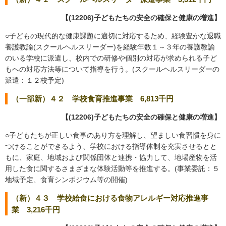
【(12206)子どもたちの安全の確保と健康の増進】
○子どもの現代的な健康課題に適切に対応するため、経験豊かな退職
養護教諭(スクールヘルスリーダー)を経験年数１～３年の養護教諭
のいる学校に派遣し、校内での研修や個別の対応が求められる子ど
もへの対応方法等について指導を行う。(スクールヘルスリーダーの
派遣：１２校予定)
（一部新）４２ 学校食育推進事業 6,813千円
【(12206)子どもたちの安全の確保と健康の増進】
○子どもたちが正しい食事のあり方を理解し、望ましい食習慣を身に
つけることができるよう、学校における指導体制を充実させるとと
もに、家庭、地域および関係団体と連携・協力して、地場産物を活
用した食に関するさまざまな体験活動等を推進する。(事業委託：５
地域予定、食育シンポジウム等の開催)
（新）４３ 学校給食における食物アレルギー対応推進事
業 3,216千円