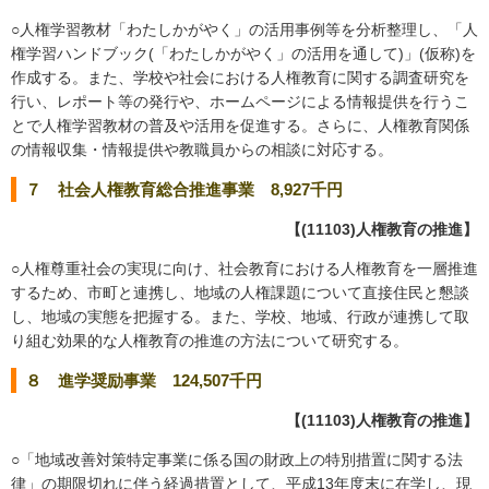
○人権学習教材「わたしかがやく」の活用事例等を分析整理し、「人
権学習ハンドブック(「わたしかがやく」の活用を通して)」(仮称)を
作成する。また、学校や社会における人権教育に関する調査研究を
行い、レポート等の発行や、ホームページによる情報提供を行うこ
とで人権学習教材の普及や活用を促進する。さらに、人権教育関係
の情報収集・情報提供や教職員からの相談に対応する。
７ 社会人権教育総合推進事業 8,927千円
【(11103)人権教育の推進】
○人権尊重社会の実現に向け、社会教育における人権教育を一層推進
するため、市町と連携し、地域の人権課題について直接住民と懇談
し、地域の実態を把握する。また、学校、地域、行政が連携して取
り組む効果的な人権教育の推進の方法について研究する。
８ 進学奨励事業 124,507千円
【(11103)人権教育の推進】
○「地域改善対策特定事業に係る国の財政上の特別措置に関する法
律」の期限切れに伴う経過措置として、平成13年度末に在学し、現