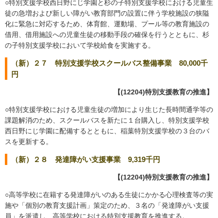
○特別支援学校西日野にじ学園と杉の子特別支援学校における児童生
徒の急増および新しい障がい教育部門の設置に伴う学校施設の狭隘
化に緊急に対応するため、体育館、運動場、プール等の教育施設の
借用、借用施設への児童生徒の移動手段の確保を行うとともに、杉
の子特別支援学校において学校給食を実施する。
（新）２７ 特別支援学校スクールバス整備事業 80,000千
円
【(12204)特別支援教育の推進】
○特別支援学校における児童生徒の増加により生じた長時間通学等の
課題解消のため、スクールバスを新たに１台購入し、特別支援学校
西日野にじ学園に配備するとともに、稲葉特別支援学校の３台のバ
スを更新する。
（新）２８ 発達障がい支援事業 9,319千円
【(12204)特別支援教育の推進】
○高等学校に在籍する発達障がいのある生徒にかかる心理検査等の実
施や「個別の教育支援計画」策定のため、３名の「発達障がい支援
員」を派遣し、高等学校における特別支援教育を推進する。