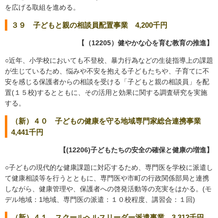
を広げる取組を進める。
３９ 子どもと親の相談員配置事業 4,200千円
【（12205）健やかな心を育む教育の推進】
○近年、小学校においても不登校、暴力行為などの生徒指導上の課題
が生じているため、悩みや不安を抱える子どもたちや、子育てに不
安を感じる保護者からの相談を受ける「子どもと親の相談員」を配
置(１５校)するとともに、その活用と効果に関する調査研究を実施
する。
（新）４０ 子どもの健康を守る地域専門家総合連携事業
4,441千円
【(12206)子どもたちの安全の確保と健康の増進】
○子どもの現代的な健康課題に対応するため、専門医を学校に派遣し
て健康相談等を行うとともに、専門医や市町の行政関係部局と連携
しながら、健康管理や、保護者への啓発活動等の充実をはかる。(モ
デル地域：1地域、専門医の派遣：１０校程度、講習会：１回)
（新）４１ スクールヘルスリーダー派遣事業 3,312千円