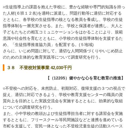
○生徒指導上の課題を抱えた学校に、豊かな経験や専門的知識を持っ
た人材(６班１２名)を適時に派遣し、問題行動等に適切に対応する
とともに、各学校の生徒指導の核となる教員を養成し、学校の生徒
指導体制を一層充実させる。また、学校と保護者が連携し、大人と
子どもたちとの相互コミュニケーションをはかることにより、規範
意識や社会性を育むとともに、小学校の生徒指導体制を支援するた
め、「生徒指導推進協力員」を配置する。(５地域)
さらに、いじめ問題に対して、適切な人間関係づくりやいじめ防止
のための主体的な教育実践等について調査研究を行う。
３８ 不登校対策事業 42,030千円
【（12205）健やかな心を育む教育の推進】
○不登校への対応を、未然防止、初期対応、復帰支援の３つの視点で
捉え、適切に対応できるよう、学校や教育支援センターの職員の資
質向上を目的とした実践交流会を実施するとともに、効果的な取組
についての調査研究を行う。
また、小中学校の教頭および生徒指導担当者に対する講習会を実施
するとともに、フリースクール等民間施設などと連携を進めている
市町を支援して、官民一体となった不登校児童生徒の活動スペース