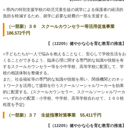
○ 県内の特別支援学校の幼児児童生徒の就学による保護者の経済的
負担を軽減するため、就学に必要な経費の一部を支援する。
（一部新）３６ スクールカウンセラー等活用促進事業
186,572千円
【（12205）健やかな心を育む教育の推進】
○子どもたちが一人で悩みを抱えることなく、安心して学校生活をお
くることができるよう、臨床心理に関する専門的な知識や技能を有
するスクールカウンセラー等を小中学校、高等学校に配置して、学
校の相談体制を整備する。
また、社会福祉等の専門的な知識や技能を用い、関係機関とのネッ
トワークを活用して援助を行うスクールソーシャルワーカーを効果
的に配置する。(スクールカウンセラー、スクールソーシャルワーカ
ーいずれかの配置：小学校、中学校、高等学校合わせて、１６０校
程度を予定)
（一部新）３７ 生徒指導対策事業 55,411千円
【（12205）健やかな心を育む教育の推進】