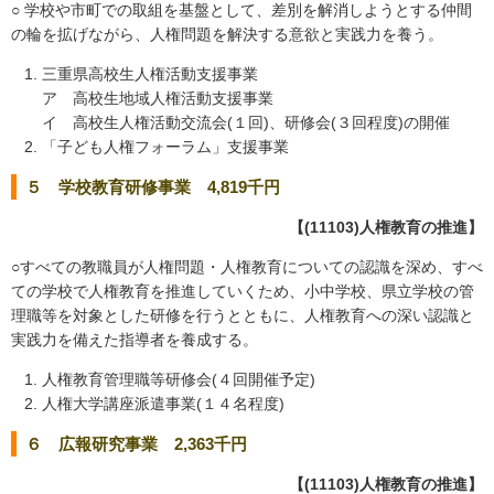
○ 学校や市町での取組を基盤として、差別を解消しようとする仲間
の輪を拡げながら、人権問題を解決する意欲と実践力を養う。
三重県高校生人権活動支援事業
ア 高校生地域人権活動支援事業
イ 高校生人権活動交流会(１回)、研修会(３回程度)の開催
「子ども人権フォーラム」支援事業
５ 学校教育研修事業 4,819千円
【(11103)人権教育の推進】
○すべての教職員が人権問題・人権教育についての認識を深め、すべ
ての学校で人権教育を推進していくため、小中学校、県立学校の管
理職等を対象とした研修を行うとともに、人権教育への深い認識と
実践力を備えた指導者を養成する。
人権教育管理職等研修会(４回開催予定)
人権大学講座派遣事業(１４名程度)
６ 広報研究事業 2,363千円
【(11103)人権教育の推進】