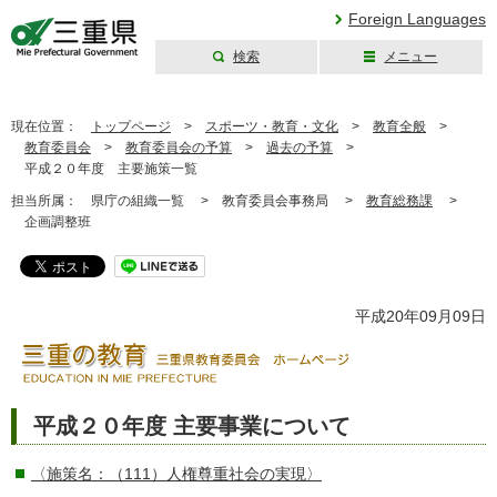
Foreign Languages
検索
メニュー
三重県公式ウェブ
サイト
現在位置：
トップページ
>
スポーツ・教育・文化
>
教育全般
>
教育委員会
>
教育委員会の予算
>
過去の予算
>
平成２０年度 主要施策一覧
担当所属：
県庁の組織一覧 >
教育委員会事務局 >
教育総務課
>
企画調整班
平成20年09月09日
平成２０年度 主要事業について
〈施策名：（111）人権尊重社会の実現〉