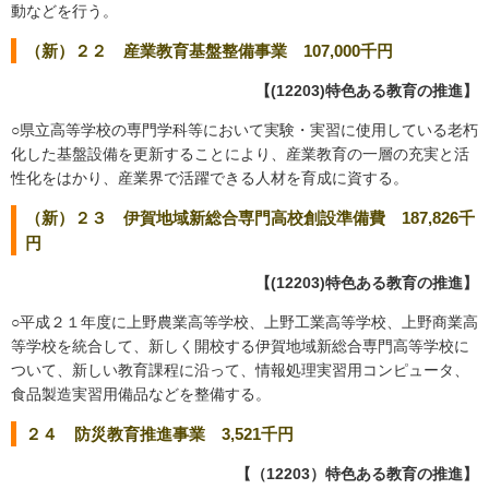
動などを行う。
（新）２２ 産業教育基盤整備事業 107,000千円
【(12203)特色ある教育の推進】
○県立高等学校の専門学科等において実験・実習に使用している老朽
化した基盤設備を更新することにより、産業教育の一層の充実と活
性化をはかり、産業界で活躍できる人材を育成に資する。
（新）２３ 伊賀地域新総合専門高校創設準備費 187,826千
円
【(12203)特色ある教育の推進】
○平成２１年度に上野農業高等学校、上野工業高等学校、上野商業高
等学校を統合して、新しく開校する伊賀地域新総合専門高等学校に
ついて、新しい教育課程に沿って、情報処理実習用コンピュータ、
食品製造実習用備品などを整備する。
２４ 防災教育推進事業 3,521千円
【（12203）特色ある教育の推進】