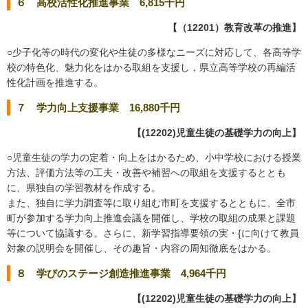
６ 高校活性化推進事業 6,815千円
【（12201）教育改革の推進】
○少子化等の時代の変化や生徒の多様なニーズに対応して、各高等学
校の特色化、魅力化をはかる取組を支援し，県立高等学校の再編活
性化計画を推進する。
７ 学力向上支援事業 16,880千円
【(12202)児童生徒の基礎学力の向上】
○児童生徒の学力の定着・向上をはかるため、小中学校における授業
方法、評価方法等の工夫・改善や補習への取組を支援するととも
に、県独自の学習教材を作成する。
また、独自に学力調査等に取り組む市町を支援するとともに、全市
町が参加する学力向上推進会議を開催し、学校の取組の成果と課題
等について協議する。さらに、新学習指導要領の実・{に向けて教員
対象の説明会を開催し、その趣旨・内容の周知徹底をはかる。
８ 学びのステージ創造推進事業 4,964千円
【(12202)児童生徒の基礎学力の向上】