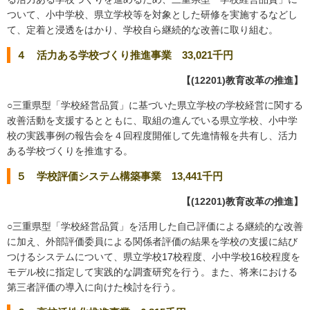
ついて、小中学校、県立学校等を対象とした研修を実施するなどし
て、定着と浸透をはかり、学校自ら継続的な改善に取り組む。
４ 活力ある学校づくり推進事業 33,021千円
【(12201)教育改革の推進】
○三重県型「学校経営品質」に基づいた県立学校の学校経営に関する
改善活動を支援するとともに、取組の進んでいる県立学校、小中学
校の実践事例の報告会を４回程度開催して先進情報を共有し、活力
ある学校づくりを推進する。
５ 学校評価システム構築事業 13,441千円
【(12201)教育改革の推進】
○三重県型「学校経営品質」を活用した自己評価による継続的な改善
に加え、外部評価委員による関係者評価の結果を学校の支援に結び
つけるシステムについて、県立学校17校程度、小中学校16校程度を
モデル校に指定して実践的な調査研究を行う。また、将来における
第三者評価の導入に向けた検討を行う。