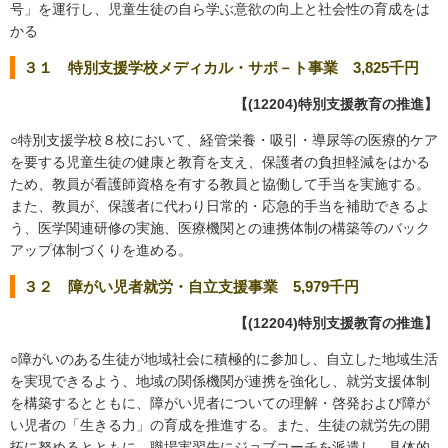
号」を運行し、児童生徒の自ら学ぶ意欲の向上と社会性の育成をは
かる
３１ 特別支援学校メディカル・サポ－ト事業 3,825千円
【(12204)特別支援教育の推進】
○特別支援学校８校において、経管栄養・吸引・導尿等の医療的ケア
を要する児童生徒の健康と教育を支え、保護者の負担軽減をはかる
ため、教員が看護師資格を有する教員と協働して手当を実施する。
また、教員が、保護者に代わり日常的・応急的手当を補助できるよ
う、医学関連研修の実施、医療機関との連携体制の構築等のバック
アップ体制づくりを進める。
３２ 障がい児者就労・自立支援事業 5,979千円
【(12204)特別支援教育の推進】
○障がいのある生徒が地域社会に積極的に参加し、自立した地域生活
を実現できるよう、地域の関係機関が連携を強化し、就労支援体制
を構築するとともに、障がい児者についての理解・啓発および障が
い児者の「生きる力」の育成を推進する。また、生徒の就労先の開
拓に努めるとともに、職場実習先にジョブコーチを派遣し、具体的