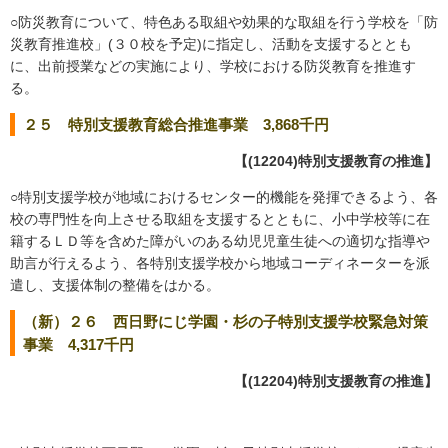
○防災教育について、特色ある取組や効果的な取組を行う学校を「防
災教育推進校」(３０校を予定)に指定し、活動を支援するととも
に、出前授業などの実施により、学校における防災教育を推進す
る。
２５ 特別支援教育総合推進事業 3,868千円
【(12204)特別支援教育の推進】
○特別支援学校が地域におけるセンター的機能を発揮できるよう、各
校の専門性を向上させる取組を支援するとともに、小中学校等に在
籍するＬＤ等を含めた障がいのある幼児児童生徒への適切な指導や
助言が行えるよう、各特別支援学校から地域コーディネーターを派
遣し、支援体制の整備をはかる。
（新）２６ 西日野にじ学園・杉の子特別支援学校緊急対策
事業 4,317千円
【(12204)特別支援教育の推進】