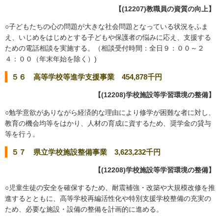
【(12207)教職員の資質の向上】
○子どもたちの心の問題が大きな社会問題となっている状況をふま
え、いじめをはじめとする子どもや保護者の悩みに応え、支援する
ための電話相談を実施する。（相談受付時間：全日９：００～２
４：００（年末年始を除く）)
５６ 高等学校等進学支援事業 454,878千円
【(12208)学校施設等学習環境の整備】
○勉学意欲がありながら経済的な理由により修学が困難な者に対し、
教育の機会均等をはかり、人材の育成に資するため、奨学金の貸与
等を行う。
５７ 県立学校施設整備事業 3,623,232千円
【(12208)学校施設等学習環境の整備】
○児童生徒の安全を確保するため、耐震補強・改築や大規模改修を推
進するとともに、高等学校再編活性化や特別支援学校整備の充実の
ため、必要な施設・設備の整備を計画的に進める。