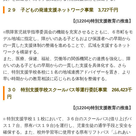
２９ 子どもの発達支援ネットワーク事業 3,727千円
【(12204)特別支援教育の推進】
○県障害児就学指導委員会の機能を充実させるとともに、６市町をモ
デル地域に指定し、障がいのある子どもおよび保護者への早期から
の一貫した支援体制の整備を進めることで、広域を支援するネット
ワークを構築する。
また、医療、保健、福祉、労働等の関係機関との連携を強化し、障
がいのある子どもの早期からの一貫した支援を具体化する。さら
に、特別支援学校各校に１名の地域連携アドバイザーを置き、より
早い時期からの教育相談に応じられる体制を整備する。
３０ 特別支援学校スクールバス等運行委託事業 266,423千
円
【(12204)特別支援教育の推進】
○ 特別支援学校１１校において、３６台のスクールバス(借り上げバ
ス１７台、県有バス１９台)を運行し、児童生徒の通学手段と安全を
確保する。また、校外学習等に使用する県有リフトバス「ふれあい