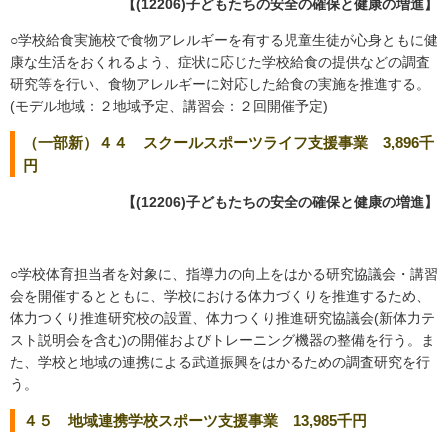
【(12206)子どもたちの安全の確保と健康の増進】
○学校給食実施校で食物アレルギーを有する児童生徒が心身ともに健
康な生活をおくれるよう、症状に応じた学校給食の提供などの調査
研究等を行い、食物アレルギーに対応した給食の実施を推進する。
(モデル地域：２地域予定、講習会：２回開催予定)
（一部新）４４ スクールスポーツライフ支援事業 3,896千
円
【(12206)子どもたちの安全の確保と健康の増進】
○学校体育担当者を対象に、指導力の向上をはかる研究協議会・講習
会を開催するとともに、学校における体力づくりを推進するため、
体力つくり推進研究校の設置、体力つくり推進研究協議会(新体力テ
スト説明会を含む)の開催およびトレーニング機器の整備を行う。ま
た、学校と地域の連携による武道振興をはかるための調査研究を行
う。
４５ 地域連携学校スポーツ支援事業 13,985千円