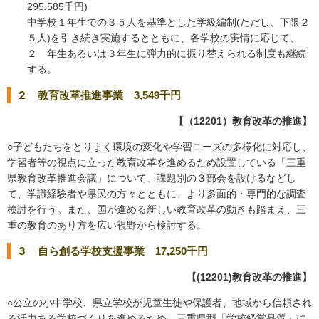
295,585千円)
中学校１年生での３５人を基準とした学級編制(ただし、下限２
５人)を引き続き実施するとともに、各学校の実情に応じて、
２ 年生あるいは３年生に弾力的に振り替えられる制度も継続
する。
２ 教育改革推進事業 3,549千円
【（12201）教育改革の推進】
○子どもたちをとりまく環境の変化や学習ニーズの多様化に対応し、
学習者等の視点に立った教育改革を進めるため設置している「三重
県教育改革推進会議」について、課題別の３部会を設けるなどし
て、学識経験者や県民の方々とともに、より多面的・専門的な調査
検討を行う。また、国が進める新しい教育改革の動きも踏まえ、三
重の教育のあり方を広い視野から検討する。
３ 自ら創る学校支援事業 17,250千円
【(12201)教育改革の推進】
○公立の小中学校、県立学校が児童生徒や保護者、地域から信頼され
る活力ある学校づくりを進めるため、三重県型「学校経営品質」に