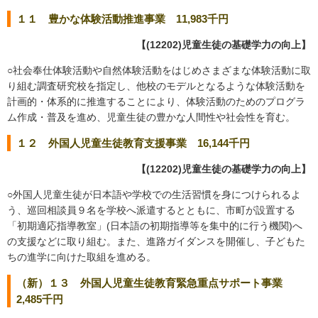
１１ 豊かな体験活動推進事業 11,983千円
【(12202)児童生徒の基礎学力の向上】
○社会奉仕体験活動や自然体験活動をはじめさまざまな体験活動に取
り組む調査研究校を指定し、他校のモデルとなるような体験活動を
計画的・体系的に推進することにより、体験活動のためのプログラ
ム作成・普及を進め、児童生徒の豊かな人間性や社会性を育む。
１２ 外国人児童生徒教育支援事業 16,144千円
【(12202)児童生徒の基礎学力の向上】
○外国人児童生徒が日本語や学校での生活習慣を身につけられるよ
う、巡回相談員９名を学校へ派遣するとともに、市町が設置する
「初期適応指導教室」(日本語の初期指導等を集中的に行う機関)へ
の支援などに取り組む。また、進路ガイダンスを開催し、子どもた
ちの進学に向けた取組を進める。
（新）１３ 外国人児童生徒教育緊急重点サポート事業
2,485千円