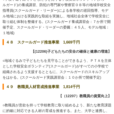
ルガード)の養成講習、防犯の専門家や警察官ＯＢ等の地域学校安全
指導員(スクールガード・リーダー)による各学校の巡回指導、モデ
ル地域における実践的な取組を実施し、地域社会全体で学校安全に
取り組む体制を整備する。(スクールガード養成講習会：７か所で開
催予定、スクールガード・リーダーの委嘱：４５人、モデル地域：
１地域)
４８ スクールガード推進事業 1,669千円
【(12206)子どもたちの安全の確保と健康の増進】
○地域ぐるみで子どもたちを見守ることができるよう、ＰＴＡを主体
とした学校安全ボランティア(スクールガード)がすべての小学校で
組織されるよう支援するとともに、スクールガードのスキルアップ
をはかる。(スクールガード実践講習会：１０か所で開催予定)
４９ 教職員人材育成推進事業 1,814千円
【（12207）教職員の資質向上】
○教職員が意欲を持って学校教育に取り組めるよう、新たな教育課題
に的確に対応できる人材の育成を推進する。また、大学と連携し、