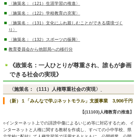
〈施策名：（121）生涯学習の推進〉
〈施策名：（122）学校教育の充実〉
〈施策名：（131）文化にふれ親しむことができる環境づく
り〉
〈施策名：（132）スポーツの振興〉
教育委員会から他部局への移行分
《政策名：一人ひとりが尊重され、誰もが参画
できる社会の実現》
〈施策名：（111）人権尊重社会の実現〉
（新）１「みんなで学ぶネットモラル」支援事業 3,906千円
【(11103)人権教育の推進】
○インターネット上での誹謗中傷によるいじめ等に対応するため、イ
ンターネットと人権に関する教材を作成し、すべての小中学校、県
立学校に配付して人権学習等で活用するとともに、公開授業、公開