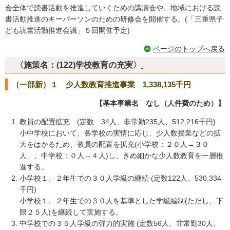
会全体で読書活動を推進していくための講演会や、地域における読
書活動推進のキーパーソンのための研修会を開催する。(「三重県子
ども読書活動推進会議」５回開催予定)
ページのトップへ戻る
〈施策名：(122)学校教育の充実〉
（一部新）１ 少人数教育推進事業 1,338,135千円
【基本事業名 なし（人件費のため）】
教員の配置拡充 (定数 34人、非常勤235人、512,216千円)
小中学校において、各学校の実情に応じ、少人数授業などの拡
大をはかるため、教員の配置を拡充(小学校：２０人→３０
人 、中学校：０人→４人)し、きめ細かな少人数教育を一層推
進する。
小学校１、２年生での３０人学級の継続 (定数122人、530,334
千円)
小学校１、２年生での３０人を基準とした学級編制(ただし、下
限２５人)を継続して実施する。
中学校での３５人学級の弾力的実施 (定数56人、非常勤30人、