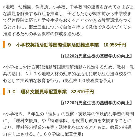
○地域、幼稚園、保育所、小学校、中学校間の連携を深めてさまざま
な課題を解決する取組を推進し、子どもたちが就学前から中学校ま
で発達段階に応じた学校生活をおくることができる教育環境をつく
るとともに、郷土三重について自信を持って発信できる人づくりを
推進するための学習教材の作成を進める。
９ 小学校英語活動等国際理解活動推進事業 10,055千円
【(12202)児童生徒の基礎学力の向上】
○小学校における英語活動等国際理解活動を推進するため、教材・教
具の活用、ＡＬＴや地域人材の効果的な活用に取り組む拠点校を中
心として実践的な教育を行う。(拠点校１０校程度を予定)
１０ 理科支援員等配置事業 32,610千円
【(12202)児童生徒の基礎学力の向上】
○小学校５、６年生の「理科」の観察・実験等の体験的な学習の時間
に、「理科支援員」や「特別講師」を配置し教員を支援することに
より、理科等の授業の充実・活性化をはかるとともに、教員の指導
力を向上させる。(１８０学級に配置予定)