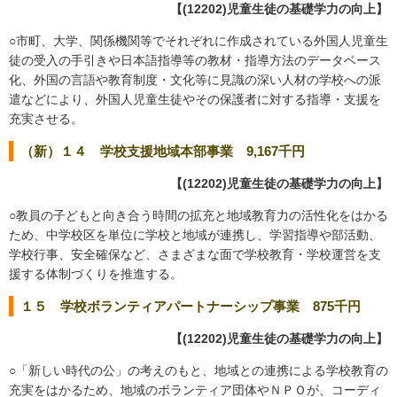
【(12202)児童生徒の基礎学力の向上】
○市町、大学、関係機関等でそれぞれに作成されている外国人児童生
徒の受入の手引きや日本語指導等の教材・指導方法のデータベース
化、外国の言語や教育制度・文化等に見識の深い人材の学校への派
遣などにより、外国人児童生徒やその保護者に対する指導・支援を
充実させる。
（新）１４ 学校支援地域本部事業 9,167千円
【(12202)児童生徒の基礎学力の向上】
○教員の子どもと向き合う時間の拡充と地域教育力の活性化をはかる
ため、中学校区を単位に学校と地域が連携し、学習指導や部活動、
学校行事、安全確保など、さまざまな面で学校教育・学校運営を支
援する体制づくりを推進する。
１５ 学校ボランティアパートナーシップ事業 875千円
【(12202)児童生徒の基礎学力の向上】
○「新しい時代の公」の考えのもと、地域との連携による学校教育の
充実をはかるため、地域のボランティア団体やＮＰＯが、コーディ