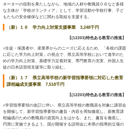
ネーターの役割を果たしながら、地域の人材や教職員ＯＢなど多様
な主体が「学校ボランティア」として、学習活動や学校行事、子ど
もたちの安全確保などに関わる取組を支援する。
（新）１６ 学力向上対策支援事業 3,248千円
【(12203)特色ある教育の推進】
○生徒・保護者や、産業界からのニーズに応えるため、「各校の課題
に応じた学力向上対策」の視点で、県立高等学校において進学のた
めの学力向上対策、基礎学力定着対策、専門教育の充実、外国人生
徒の日本語習得支援等に取り組む。
（新）１７ 県立高等学校の新学習指導要領に対応した教育
課程編成支援事業 7,518千円
【(12203)特色ある教育の推進】
○学習指導要領の改訂に伴い、県立高等学校の教職員を対象に講習会
を開催して、新学習指導要領の趣旨・内容を周知徹底し、新教育課
程編成のための教職員の資質向上をはかる。また、趣旨を徹底し、
円滑に実施できるよう、国が開催する説明会に本県の指導的立場の