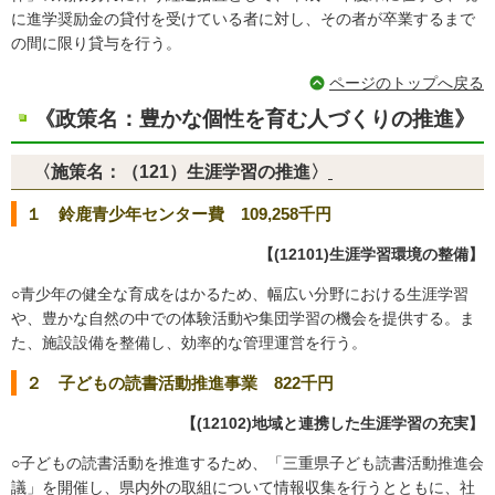
に進学奨励金の貸付を受けている者に対し、その者が卒業するまで
の間に限り貸与を行う。
ページのトップへ戻る
《政策名：豊かな個性を育む人づくりの推進》
〈施策名：（121）生涯学習の推進〉
１ 鈴鹿青少年センター費 109,258千円
【(12101)生涯学習環境の整備】
○青少年の健全な育成をはかるため、幅広い分野における生涯学習
や、豊かな自然の中での体験活動や集団学習の機会を提供する。ま
た、施設設備を整備し、効率的な管理運営を行う。
２ 子どもの読書活動推進事業 822千円
【(12102)地域と連携した生涯学習の充実】
○子どもの読書活動を推進するため、「三重県子ども読書活動推進会
議」を開催し、県内外の取組について情報収集を行うとともに、社