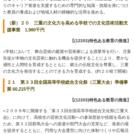
りのキャリア発達を支援するための専門的な知識・技能を身につけ
た教員の養成および地域人材の積極的な活用を進める。
（新）２０ 三重の文化力を高める学校での文化芸術活動支
援事業 1,980千円
【(12203)特色ある教育の推進】
○学校において、舞台芸術の鑑賞や芸術家による授業等を行い、児童
生徒が本物の文化芸術に触れる機会を提供することにより、豊かな
感性と人間性を育成するとともに、郷土の伝統文化を尊重し、三重
の文化力を発信することのできる力を育成する。(約２０校で開催)
２１ 第３３回全国高等学校総合文化祭（三重大会）準備事
業 60,215千円
【(12203)特色ある教育の推進】
○２００９年に開催する「第３３回全国高等学校総合文化祭(三重大
会)」に向けて、高校生の芸術文化活動への参加意欲や技能を高める
ため、第３２回群馬大会への派遣や部門大会の充実など、発表の場
を提供するとともに、円滑な大会運営に向けた体制づくりや広報活