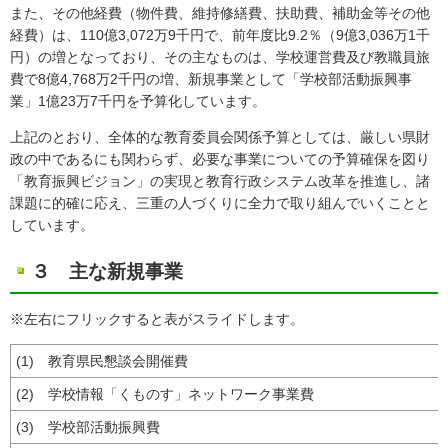
また、その他経費（物件費、維持修繕費、扶助費、補助金等その他
経費）は、110億3,072万9千円で、前年度比9.2％（9億3,036万1千
円）の増となっており、その主なものは、学校運営費及び教職員旅
費で8億4,768万2千円の増、新規事業として「学校部活動振興事
業」1億23万7千円を予算化しています。
上記のとおり、全体的な教育委員会関係予算としては、厳しい県財
政の中であるにも関わらず、必要な事業についての予算確保を図り
「教育振興ビジョン」の実現と教育行政システム改革を推進し、諸
課題に的確に応え、三重の人づくりに全力で取り組んでいくことと
しています。
３ 主な新規事業
※左右にフリックすると表がスライドします。
(1) 教育県民懇談会開催費
(2) 学校情報「くものす」ネットワーク事業費
(3) 学校部活動振興費