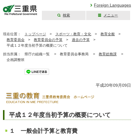
Foreign Languages
検索
メニュー
三重県公式ウェブ
サイト
現在位置：
トップページ
>
スポーツ・教育・文化
>
教育全般
>
教育委員会
>
教育委員会の予算
>
過去の予算
>
平成１２年度当初予算の概要について
担当所属：
県庁の組織一覧 >
教育委員会事務局 >
教育総務課
>
企画調整班
平成20年09月09日
平成１２年度当初予算の概要について
１ 一般会計予算と教育費