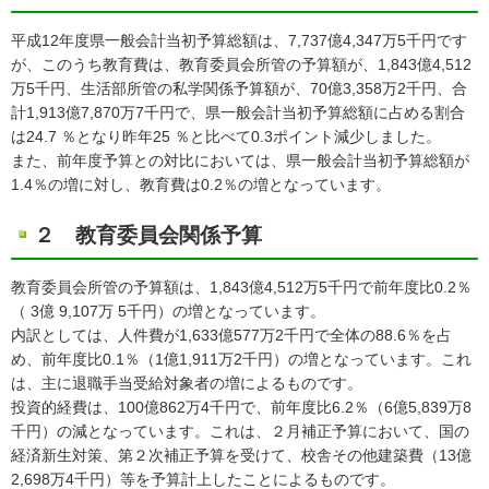
平成12年度県一般会計当初予算総額は、7,737億4,347万5千円です
が、このうち教育費は、教育委員会所管の予算額が、1,843億4,512
万5千円、生活部所管の私学関係予算額が、70億3,358万2千円、合
計1,913億7,870万7千円で、県一般会計当初予算総額に占める割合
は24.7 ％となり昨年25 ％と比べて0.3ポイント減少しました。
また、前年度予算との対比においては、県一般会計当初予算総額が
1.4％の増に対し、教育費は0.2％の増となっています。
２ 教育委員会関係予算
教育委員会所管の予算額は、1,843億4,512万5千円で前年度比0.2％
（ 3億 9,107万 5千円）の増となっています。
内訳としては、人件費が1,633億577万2千円で全体の88.6％を占
め、前年度比0.1％（1億1,911万2千円）の増となっています。これ
は、主に退職手当受給対象者の増によるものです。
投資的経費は、100億862万4千円で、前年度比6.2％（6億5,839万8
千円）の減となっています。これは、２月補正予算において、国の
経済新生対策、第２次補正予算を受けて、校舎その他建築費（13億
2,698万4千円）等を予算計上したことによるものです。