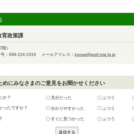
先
教育政策課
7階）
：059-224-2319
メールアドレス：
kyosei@pref.mie.lg.jp
ためにみなさまのご意見をお聞かせください
たか？
充分だった
ふつう
かったですか？
分かりやすかった
ふつう
？
すぐに見つかった
ふつう