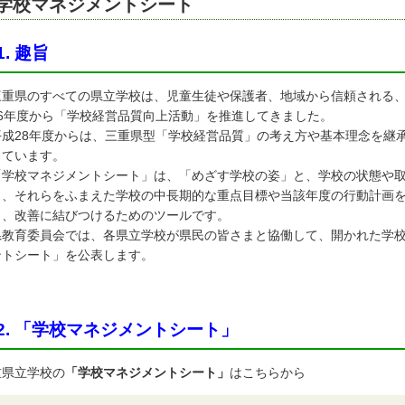
学校マネジメントシート
1. 趣旨
重県のすべての県立学校は、児童生徒や保護者、地域から信頼される、
16年度から「学校経営品質向上活動」を推進してきました。
成28年度からは、三重県型「学校経営品質」の考え方や基本理念を継
しています。
学校マネジメントシート」は、「めざす学校の姿」と、学校の状態や取
し、それらをふまえた学校の中長期的な重点目標や当該年度の行動計画
し、改善に結びつけるためのツールです。
教育委員会では、各県立学校が県民の皆さまと協働して、開かれた学校
ントシート」を公表します。
2.
「学校マネジメントシート」
重県立学校の
「学校マネジメントシート」
はこちらから