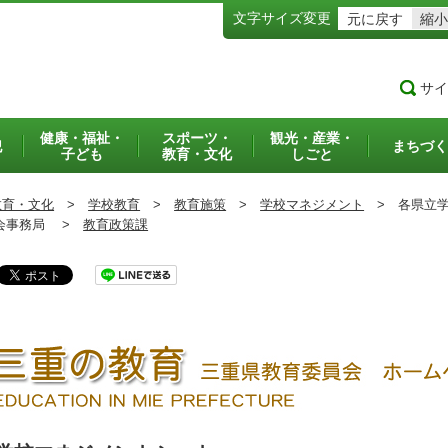
文字サイズ変更
元に戻す
縮小
サイ
健康・福祉・
スポーツ・
観光・産業・
犯
まちづく
子ども
教育・文化
しごと
教育・文化
>
学校教育
>
教育施策
>
学校マネジメント
>
各県立学
事務局 >
教育政策課