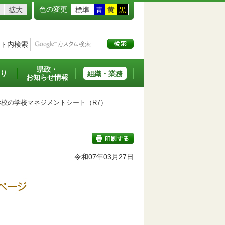
色の変更
拡大
標準
青
黄
黒
ト内検索
県政・
り
組織・業務
お知らせ情報
校の学校マネジメントシート（R7）
令和07年03月27日
印刷する