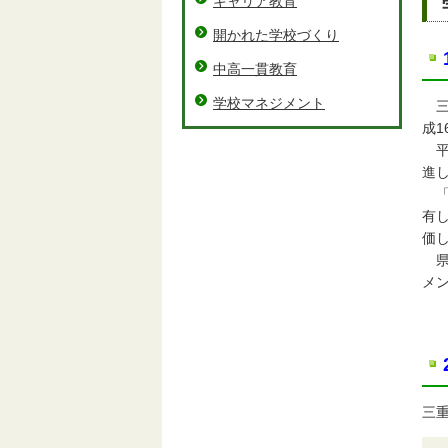
キャリア教育
開かれた学校づくり
中高一貫教育
学校マネジメント
三
成
平
進
「
有
価
県
メ
三