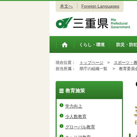
本文へ
Foreign Languages
三重県公式ウェブサイト
くらし・環境
防災・防
トップペ
ージ
現在位置：
トップページ
>
スポーツ・
担当所属：
県庁の組織一覧 >
教育委員会
教育施策
学力向上
少人数教育
グローバル教育