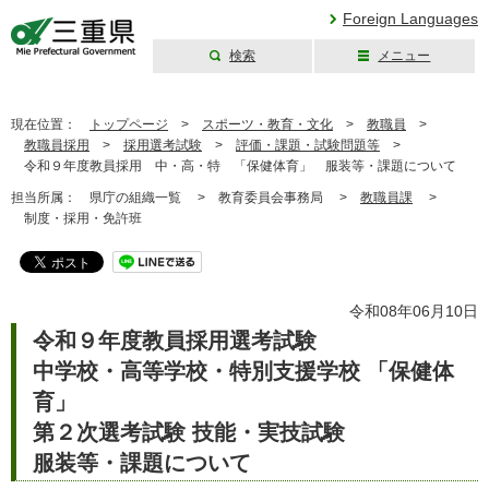
Foreign Languages
検索
メニュー
三重県公式ウェブ
サイト
現在位置：
トップページ
>
スポーツ・教育・文化
>
教職員
>
教職員採用
>
採用選考試験
>
評価・課題・試験問題等
>
令和９年度教員採用 中・高・特 「保健体育」 服装等・課題について
担当所属：
県庁の組織一覧 >
教育委員会事務局 >
教職員課
>
制度・採用・免許班
令和08年06月10日
令和９年度教員採用選考試験
中学校・高等学校・特別支援学校 「保健体
育」
第２次選考試験 技能・実技試験
服装等・課題について