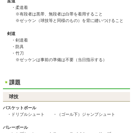
柔道
・柔道着
※有段者は黒帯、無段者は白帯を着用すること
※ゼッケン（球技等と同様のもの）を背に縫いつけること
剣道
・剣道着
・防具
・竹刀
※ゼッケンは事前の準備は不要（当日指示する）
課題
球技
バスケットボール
・ドリブルシュート ・（ゴール下）ジャンプシュート
バレーボール