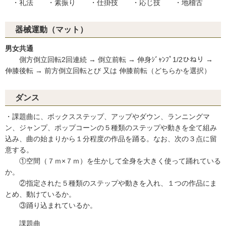
・礼法 ・素振り ・仕掛技 ・応じ技 ・地稽古
器械運動（マット）
男女共通
側方倒立回転2回連続 → 倒立前転 → 伸身ｼﾞｬﾝﾌﾟ1/2ひねり →
伸膝後転 → 前方倒立回転とび 又は 伸膝前転（どちらかを選択）
ダンス
・課題曲に、ボックスステップ、アップやダウン、ランニングマ
ン、ジャンプ、ポップコーンの５種類のステップや動きを全て組み
込み、曲の始まりから１分程度の作品を踊る。なお、次の３点に留
意する。
①空間（７ｍ×７ｍ）を生かして全身を大きく使って踊れている
か。
②指定された５種類のステップや動きを入れ、１つの作品にま
とめ、動けているか。
③踊り込まれているか。
課題曲