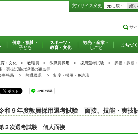
文字サイズ変更
元に戻す
縮小
サイ
健康・福祉・
スポーツ・
観光・産業・
犯
まちづく
子ども
教育・文化
しごと
教育・文化
>
教職員
>
教職員採用
>
採用選考試験
>
評価・課題
能・実技試験の評価の観点等
事務局 >
教職員課
>
制度・採用・免許班
令和９年度教員採用選考試験 面接、技能・実技
第２次選考試験 個人面接