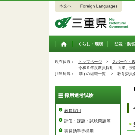
本文へ
Foreign Languages
三重県公式ウェブサイト
くらし・環境
防災・防
トップペ
ージ
現在位置：
トップページ
>
スポーツ・
令和９年度教員採用 面接、技
担当所属：
県庁の組織一覧 >
教育委員会
採用選考試験
教員採用
評価・課題・試験問題等
実習助手等採用