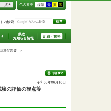
色の変更
拡大
標準
青
黄
黒
ト内検索
県政・
り
組織・業務
お知らせ情報
・試験問題等
>
令和08年06月10日
試験の評価の観点等
印刷する