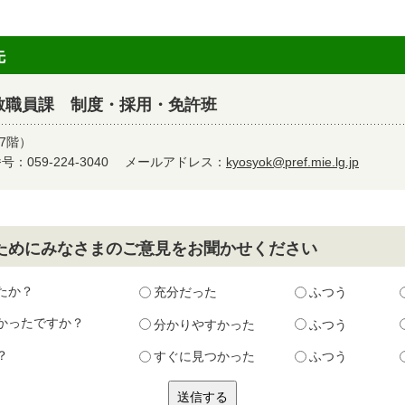
先
教職員課 制度・採用・免許班
7階）
：059-224-3040
メールアドレス：
kyosyok@pref.mie.lg.jp
ためにみなさまのご意見をお聞かせください
たか？
充分だった
ふつう
かったですか？
分かりやすかった
ふつう
？
すぐに見つかった
ふつう