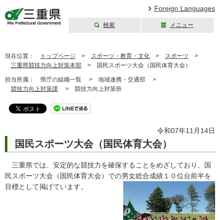
Foreign Languages
検索
メニュー
三重県公式ウェブ
サイト
現在位置：
トップページ
>
スポーツ・教育・文化
>
スポーツ
>
三重県競技力向上対策本部
>
国民スポーツ大会（国民体育大会）
担当所属：
県庁の組織一覧 >
地域連携・交通部 >
競技力向上対策課
>
競技力向上対策班
令和07年11月14日
国民スポーツ大会（国民体育大会）
三重県では、安定的な競技力を確保することをめざしており、国
民スポーツ大会（国民体育大会）での男女総合成績
１０位台前半を
目標として掲げています。