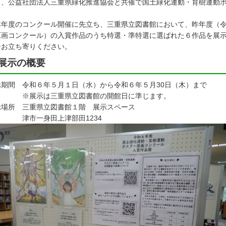
し、公益社団法人三重県緑化推進協会と共催で国土緑化運動・育樹運動
。
年度のコンクール開催に先立ち、三重県立図書館において、昨年度（令
原画コンクール）の入賞作品のうち特選・準特選に選ばれた６作品を展
ひお立ち寄りください。
展示の概要
示期間 令和６年５月１日（水）から令和６年５月30日（木）まで
展示は三重県立図書館の開館日に準じます。
示場所 三重県立図書館１階 展示スペース
市一身田上津部田1234