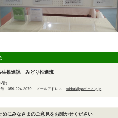
先
共生推進課 みどり推進班
6階）
：059-224-2070
メールアドレス：
midori@pref.mie.lg.jp
ためにみなさまのご意見をお聞かせください