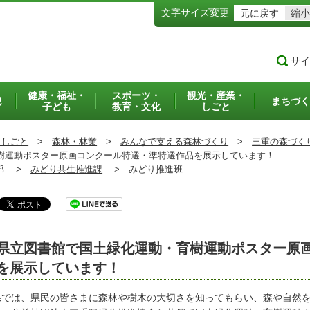
文字サイズ変更
元に戻す
縮小
サイ
健康・福祉・
スポーツ・
観光・産業・
犯
まちづく
子ども
教育・文化
しごと
・しごと
>
森林・林業
>
みんなで支える森林づくり
>
三重の森づく
運動ポスター原画コンクール特選・準特選作品を展示しています！
部 >
みどり共生推進課
>
みどり推進班
県立図書館で国土緑化運動・育樹運動ポスター原
を展示しています！
では、県民の皆さまに森林や樹木の大切さを知ってもらい、森や自然を