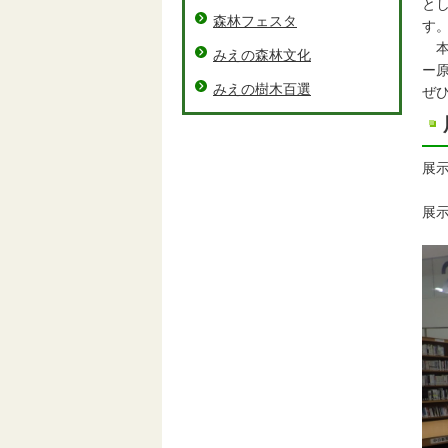
と
森林フェスタ
す
本
みえの森林文化
ー
みえの樹木百選
ぜ
展
※
展
津