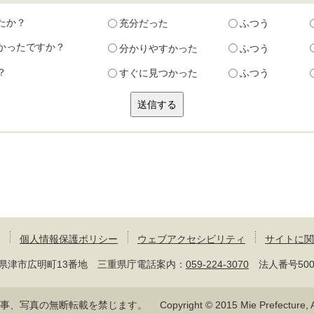
たか？
充分だった
ふつう
かったですか？
分かりやすかった
ふつう
？
すぐに見つかった
ふつう
個人情報保護ポリシー
ウェブアクセシビリティ
サイトに関
 三重県津市広明町13番地 三重県庁電話案内：
059-224-3070
法人番号50000
記事、写真の無断転載を禁じます。
Copyright © 2015 Mie Prefecture, Al