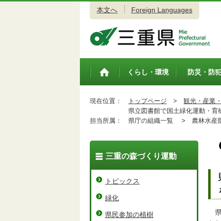
本文へ
Foreign Languages
三重県公式ウェブサイト
くらし・環境
防災・防
トップペ
ージ
現在位置：
トップページ
>
観光・産業
県立図書館で国土緑化運動・育樹
担当所属：
県庁の組織一覧 >
農林水産
三重の森づくり運動
トピックス
緑化
県
県民参加の植樹