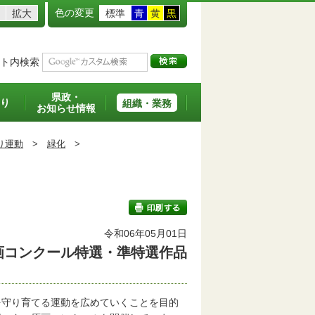
色の変更
拡大
標準
青
黄
黒
ト内検索
県政・
り
組織・業務
お知らせ情報
り運動
>
緑化
>
令和06年05月01日
画コンクール特選・準特選作品
印刷する
守り育てる運動を広めていくことを目的