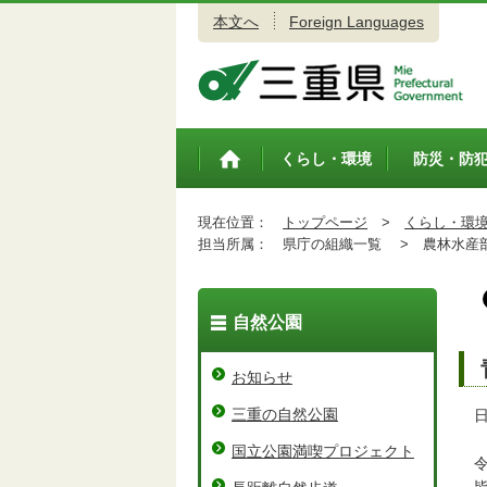
本文へ
Foreign Languages
三重県公式ウェブサイト
くらし・環境
防災・防
トップペ
ージ
現在位置：
トップページ
>
くらし・環
担当所属：
県庁の組織一覧 >
農林水産
自然公園
お知らせ
三重の自然公園
日
国立公園満喫プロジェクト
令