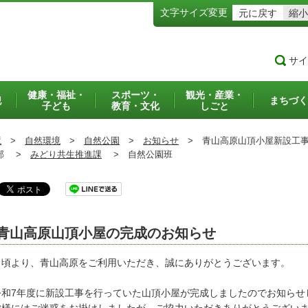
文字サイズ変更
元に戻す
縮小
サイ
健康・福祉・
スポーツ・
観光・産業・
犯
まちづく
子ども
教育・文化
しごと
境
>
自然環境
>
自然公園
>
お知らせ
>
青山高原山頂小屋新設工事
部 >
みどり共生推進課
>
自然公園班
青山高原山頂小屋の完成のお知らせ
頃より、青山高原をご利用いただき、誠にありがとうございます。
和7年度に新設工事を行っていた山頂小屋が完成しましたのでお知らせ