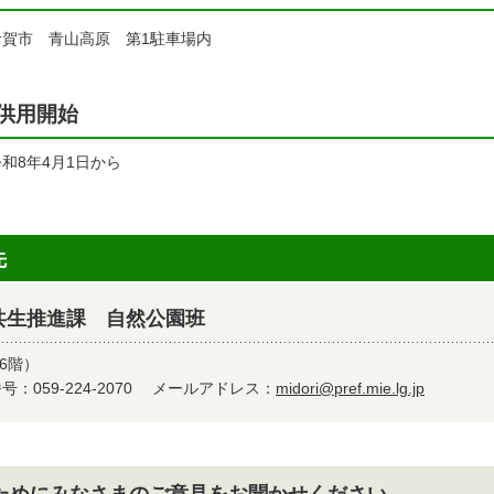
賀市 青山高原 第1駐車場内
供用開始
和8年4月1日から
先
共生推進課 自然公園班
6階）
：059-224-2070
メールアドレス：
midori@pref.mie.lg.jp
ためにみなさまのご意見をお聞かせください