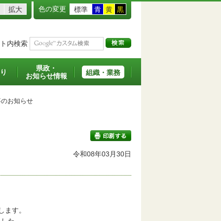
色の変更
拡大
標準
青
黄
黒
ト内検索
県政・
り
組織・業務
お知らせ情報
のお知らせ
令和08年03月30日
印刷する
します。