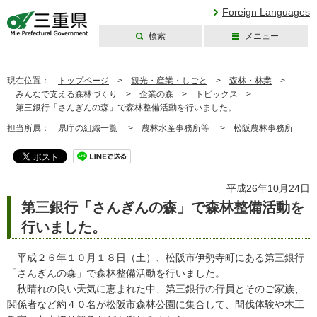
Foreign Languages
検索
メニュー
三重県公式ウェブ
サイト
現在位置：
トップページ
>
観光・産業・しごと
>
森林・林業
>
みんなで支える森林づくり
>
企業の森
>
トピックス
>
第三銀行「さんぎんの森」で森林整備活動を行いました。
担当所属：
県庁の組織一覧 >
農林水産事務所等 >
松阪農林事務所
平成26年10月24日
第三銀行「さんぎんの森」で森林整備活動を
行いました。
平成２６年１０月１８日（土）、松阪市伊勢寺町にある第三銀行
「さんぎんの森」で森林整備活動を行いました。
秋晴れの良い天気に恵まれた中、第三銀行の行員とそのご家族、
関係者など約４０名が松阪市森林公園に集合して、間伐体験や木工