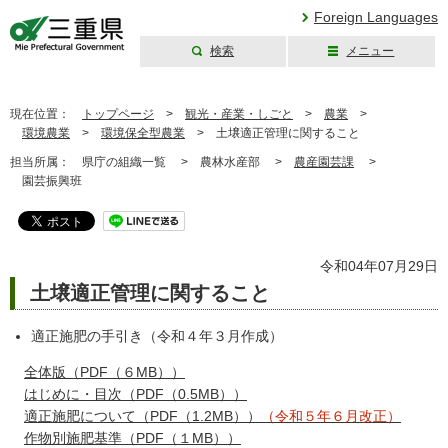
Foreign Languages
検索
メニュー
三重県公式ウェブ
サイト
現在位置：
トップページ
>
観光・産業・しごと
>
農業
>
環境農業
>
環境保全型農業
>
土壌適正管理に関すること
担当所属：
県庁の組織一覧 >
農林水産部 >
農産園芸課
>
園芸振興班
令和04年07月29日
土壌適正管理に関すること
適正施肥の手引き（令和４年３月作成）
全体版（PDF（６MB））
はじめに・目次（PDF（0.5MB））
適正施肥について（PDF（1.2MB））
（令和５年６月改正）
作物別施肥基準（PDF（１MB））