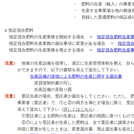
・ 肥料の生産（輸入）の事業を廃止
 生産する事業場を他の都道府県に移
 登録した普通肥料の保証成分量、その他
 指定混合肥料
定混合肥料の生産業務を開始する場合 ⇒
指定混合肥料生産
定混合肥料生産業務の届出事項に変更がある場合 ⇒
指定混
定混合肥料の生産業務を廃止する場合 ⇒
指定混合肥料生産
注意）
他者の生産設備を借用し、適正に生産管理体制を整え、自ら
できますので、以下の書類を添えて提出して下さい。
生産設備の賃借による肥料の生産に関する届出書
賃貸借契約書の写し
生産設備の見取り図
注意）
委託生産の場合、受託者が届出をしてください。ただし、肥
業者（委託者）で、①と②の両方を満たす場合に限り、受託者
えて提出して下さい（
詳しくはこちら
）。
受託者による肥料の生産は、委託者の指図に基づくもので
①により受託者が生産した肥料は、全て委託者に譲渡され
容に変更が生じたときは、変更届出書、廃止届出書を提出し