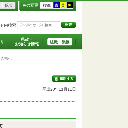
色の変更
拡大
標準
青
黄
黒
ト内検索
県政・
り
組織・業務
お知らせ情報
皆様へ
平成20年11月11日
印刷する
て