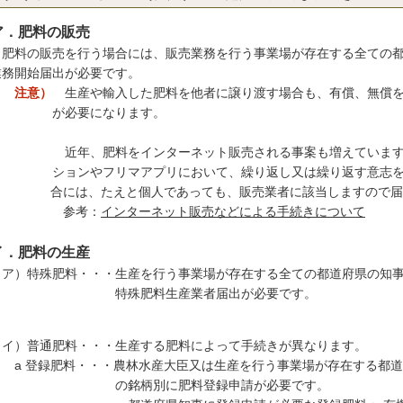
ア．肥料の販売
料の販売を行う場合には、販売業務を行う事業場が存在する全ての都
務開始届出が必要です。
注意）
生産や輸入した肥料を他者に譲り渡す場合も、有償、無償
必要になります。
年、肥料をインターネット販売される事案も増えていますが
ョンやフリマアプリにおいて、繰り返し又は繰り返す意志をも
には、たえと個人であっても、販売業者に該当しますので届出
参考：
インターネット販売などによる手続きについて
イ
．
肥料の生産
ア）特殊肥料・・・生産を行う事業場が存在する全ての都道府県の知事
特
殊肥料生産業者届出が必要です。
イ）普通肥料・・・生産する肥料によって手続きが異なります。
 登録肥料・・・農林水産大臣又は生産を行う事業場が存在する都道
銘柄別に肥料登録申請が必要です。