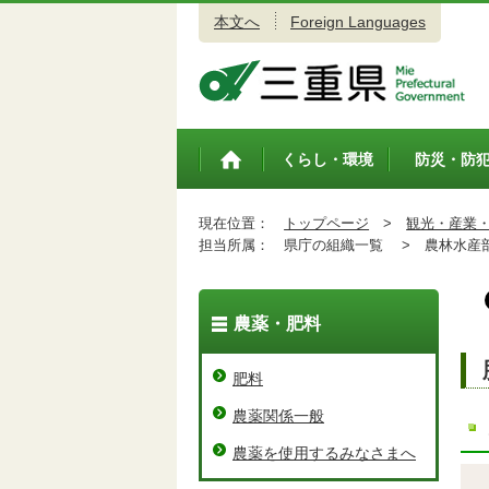
本文へ
Foreign Languages
三重県公式ウェブサイト
くらし・環境
防災・防
トップペ
ージ
現在位置：
トップページ
>
観光・産業
担当所属：
県庁の組織一覧 >
農林水産
農薬・肥料
肥料
農薬関係一般
農薬を使用するみなさまへ