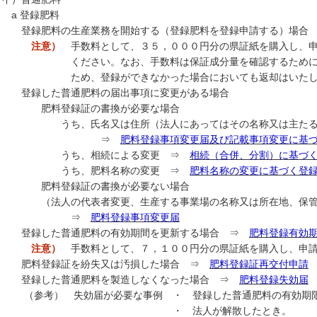
 登録肥料
録肥料の生産業務を開始する（登録肥料を登録申請する）場合
注意）
手数料として、３５，０００円分の県証紙を購入し、申
ださい。なお、手数料は保証成分量を確認するために県が
め、登録ができなかった場合においても返却はいたし
録した普通肥料の届出事項に変更がある場合
料登録証の書換が必要な場合
ち、氏名又は住所（法人にあってはその名称又は主たる事
⇒
肥料登録事項変更届及び記載事項変更に基
ち、相続による変更 ⇒
相続（合併、分割）に基づ
ち、肥料名称の変更 ⇒
肥料名称の変更に基づく登
料登録証の書換が必要ない場合
法人の代表者変更、生産する事業場の名称又は所在地、保管す
⇒
肥料登録事項変更届
録した普通肥料の有効期間を更新する場合 ⇒
肥料登録有効
注意）
手数料として、７，１００円分の県証紙を購入し、申請
料登録証を紛失又は汚損した場合 ⇒
肥料登録証再交付申請
録した普通肥料を製造しなくなった場合 ⇒
肥料登録失効届
参考） 失効届が必要な事例 ・ 登録した普通肥料の有効期限
・ 法人が解散したとき。