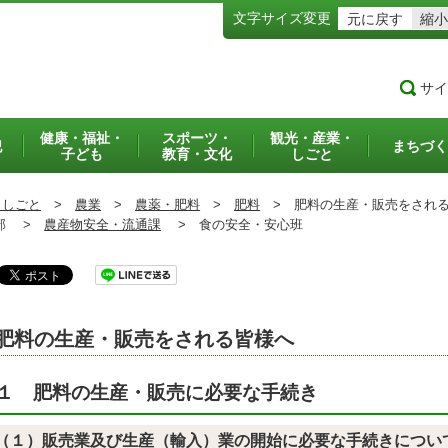
文字サイズ変更
元に戻す
縮小
サイ
健康・福祉・
スポーツ・
観光・産業・
犯
まちづく
子ども
教育・文化
しごと
・しごと
>
農業
>
農薬・肥料
>
肥料
>
肥料の生産・販売をされる
部 >
農産物安全・流通課
>
食の安全・安心班
肥料の生産・販売をされる皆様へ
１ 肥料の生産・販売に必要な手続き
（１）販売業及び生産（輸入）業の開始に必要な手続きについ