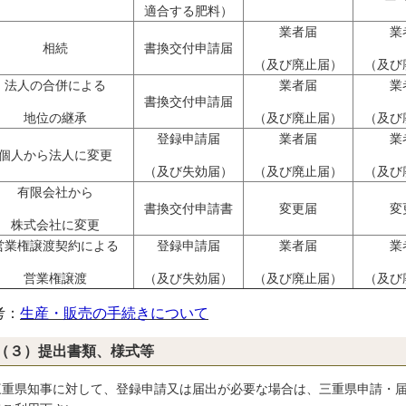
適合する肥料）
業者届
業
相続
書換交付申請届
（及び廃止届）
（及び
法人の合併による
業者届
業
書換交付申請届
地位の継承
（及び廃止届）
（及び
登録申請届
業者届
業
個人から法人に変更
（及び失効届）
（及び廃止届）
（及び
有限会社から
書換交付申請書
変更届
変
株式会社に変更
営業権譲渡契約による
登録申請届
業者届
業
営業権譲渡
（及び失効届）
（及び廃止届）
（及び
考：
生産・販売の手続きについて
（３）提出書類、様式等
重県知事に対して、登録申請又は届出が必要な場合は、三重県申請・届