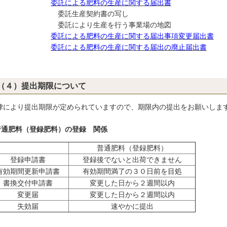
委託による肥料の生産に関する届出書
委託生産契約書の写し
託により生産を行う事業場の地図
委託による肥料の生産に関する届出事項変更届出書
委託による肥料の生産に関する届出の廃止届出書
（４）提出期限について
律により提出期限が定められていますので、期限内の提出をお願いしま
普通肥料（登録肥料）の登録 関係
普通肥料（登録肥料）
登録申請書
登録後でないと出荷できません
有効期間更新申請書
有効期間満了の３０日前を目処
書換交付申請書
変更した日から２週間以内
変更届
変更した日から２週間以内
失効届
速やかに提出