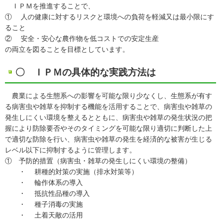
ＩＰＭを推進することで、
① 人の健康に対するリスクと環境への負荷を軽減又は最小限にす
ること
② 安全・安心な農作物を低コストでの安定生産
の両立を図ることを目標としています。
〇 ＩＰＭの具体的な実践方法は
農業による生態系への影響を可能な限り少なくし、生態系が有す
る病害虫や雑草を抑制する機能を活用することで、病害虫や雑草の
発生しにくい環境を整えるとともに、病害虫や雑草の発生状況の把
握により防除要否やそのタイミングを可能な限り適切に判断した上
で適切な防除を行い、病害虫や雑草の発生を経済的な被害が生じる
レベル以下に抑制するように管理します。
① 予防的措置（病害虫・雑草の発生しにくい環境の整備）
・ 耕種的対策の実施（排水対策等）
・ 輪作体系の導入
・ 抵抗性品種の導入
・ 種子消毒の実施
・ 土着天敵の活用