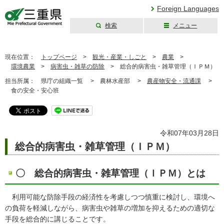
Foreign Languages
検索
メニュー
三重県公式ウェブ
サイト
現在位置：
トップページ
>
観光・産業・しごと
>
農業
>
環境農業
>
病害虫・雑草の防除
>
総合的病害虫・雑草管理（ＩＰＭ）
担当所属：
県庁の組織一覧 >
農林水産部 >
農産物安全・流通課
>
食の安全・安心班
令和07年03月28日
総合的病害虫・雑草管理（ＩＰＭ）
〇 総合的病害虫・雑草管理（ＩＰＭ）とは
利用可能な防除手段の経済性を考慮しつつ慎重に検討し、環境へ
の負荷を軽減しながら、病害虫や雑草の増加を抑えるための適切な
手段を総合的に講じることです。