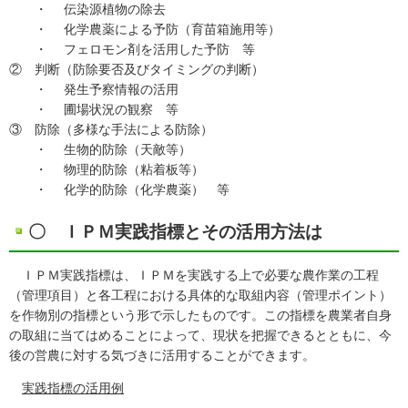
・ 伝染源植物の除去
・ 化学農薬による予防（育苗箱施用等）
・ フェロモン剤を活用した予防 等
② 判断（防除要否及びタイミングの判断）
・ 発生予察情報の活用
・ 圃場状況の観察 等
③ 防除（多様な手法による防除）
・ 生物的防除（天敵等）
・ 物理的防除（粘着板等）
・ 化学的防除（化学農薬） 等
〇 ＩＰＭ実践指標とその活用方法は
ＩＰＭ実践指標は、ＩＰＭを実践する上で必要な農作業の工程
（管理項目）と各工程における具体的な取組内容（管理ポイント）
を作物別の指標という形で示したものです。この指標を農業者自身
の取組に当てはめることによって、現状を把握できるとともに、今
後の営農に対する気づきに活用することができます。
実践指標の活用例