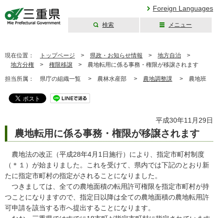
Foreign Languages
検索
メニュー
三重県公式ウェブ
サイト
現在位置：
トップページ
>
県政・お知らせ情報
>
地方自治
>
地方分権
>
権限移譲
>
農地転用に係る事務・権限が移譲されます
担当所属：
県庁の組織一覧 >
農林水産部 >
農地調整課
>
農地班
平成30年11月29日
農地転用に係る事務・権限が移譲されます
農地法の改正（平成28年4月1日施行）により、指定市町村制度
（＊１）が始まりました。これを受けて、県内では下記のとおり新
たに指定市町村の指定がされることになりました。
つきましては、全ての農地面積の転用許可権限を指定市町村が持
つことになりますので、指定日以降は全ての農地面積の農地転用許
可申請を該当する市へ提出することになります。