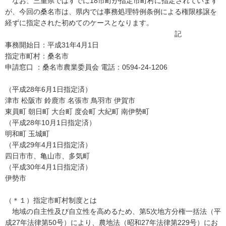
なお、三重県ではすでに18市町が指定市町村に指定されています
が、今回の桑名市は、県内では事務処理特例条例による権限移譲を
経ずに指定された初めてのケースとなります。
記
事務開始日：平成31年4月1日
指定市町村：桑名市
申請窓口 ：桑名市農業委員会 電話：0594-24-1206
（平成28年6月1日指定済）
津市 松阪市 鈴鹿市 名張市 鳥羽市 伊賀市
東員町 朝日町 大台町 度会町 大紀町 南伊勢町
（平成28年10月1日指定済）
明和町 玉城町
（平成29年4月1日指定済）
四日市市、亀山市、多気町
（平成30年4月1日指定済）
伊勢市
（＊１）指定市町村制度とは
地域の自主性及び自立性を高めるため、第5次地方分権一括法（平
成27年法律第50号）により、農地法（昭和27年法律第229号）にお