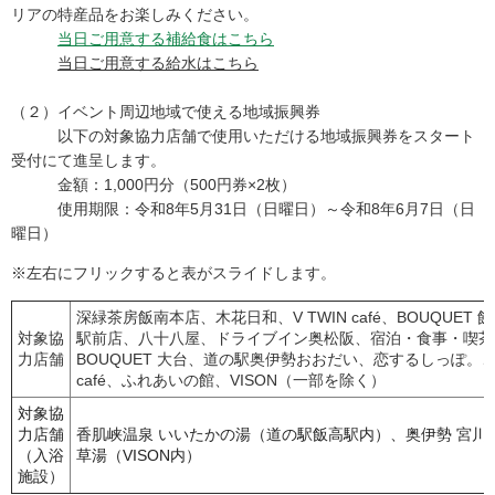
リアの特産品をお楽しみください。
当日ご用意する補給食はこちら
当日ご用意する給水はこちら
（２）イベント周辺地域で使える地域振興券
以下の対象協力店舗で使用いただける地域振興券をスタート
受付にて進呈します。
金額：1,000円分（500円券×2枚）
使用期限：令和8年5月31日（日曜日）～令和8年6月7日（日
曜日）
※左右にフリックすると表がスライドします。
深緑茶房飯南本店、木花日和、V TWIN café、BOUQUE
対象協
駅前店、八十八屋、ドライブイン奥松阪、宿泊・食事・喫茶
力店舗
BOUQUET 大台、道の駅奥伊勢おおだい、恋するしっぽ。、カナエタ b
café、ふれあいの館、VISON（一部を除く）
対象協
力店舗
香肌峡温泉 いいたかの湯（道の駅飯高駅内）、奥伊勢 宮
（入浴
草湯（VISON内）
施設）