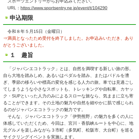
スポーツエントリーからお申込みください。
URL：
https://www.sportsentry.ne.jp/event/t/104290
申込期限
令和８年５月15日（金曜日）
⇒満員となったため受付を終了しました。お申込みいただき、あり
がとうございました。
１ 趣旨
「ジャパンエコトラック」とは、自然を満喫する新しい旅の形。
自ら大地を踏みしめ、あるいはペダルを踏み、またはパドルを漕
ぎ、季節の移ろいや標高の変化を感じる人力の旅。車では見過ごし
てしまうような小さなスポットも、トレッキングや自転車、カヤッ
ク・SUPといった人力のみによるスローな旅なら、気ままに立ち寄
ることができます。その土地の魅力や自然を細やかに肌で感じられ
るのがジャパンエコトラックの魅力です。
そんな、ジャパンエコトラック「伊勢熊野」の魅力を多くの人に
体感していただくため、今回は、宮川・香肌峡ルートを中心に、地
元グルメを楽しみながら３市町（多気町、松阪市、大台町）を巡る
サイクリングイベントを実施します。