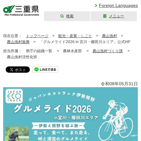
Foreign Languages
検索
メニュー
三重県公式ウェブ
サイト
現在位置：
トップページ
>
観光・産業・しごと
>
農山漁村
>
農山漁村振興
>
「グルメライド2026 in 宮川・櫛田川エリア」公式HP
担当所属：
県庁の組織一覧 >
農林水産部 >
農山漁村づくり課
>
農山漁村活性化班
令和08年05月31日