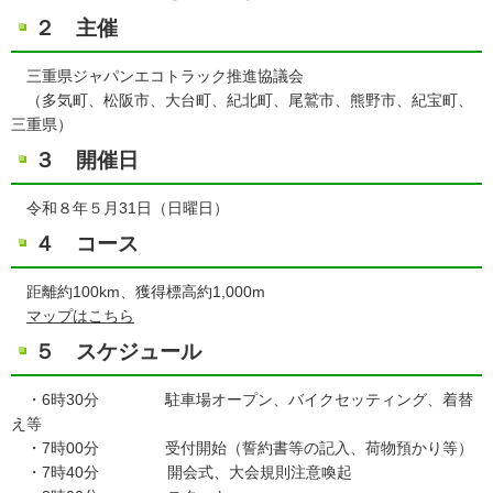
２ 主催
三重県ジャパンエコトラック推進協議会
（多気町、松阪市、大台町、紀北町、尾鷲市、熊野市、紀宝町、
三重県）
３ 開催日
令和８年５月31日（日曜日）
４ コース
距離約100km、獲得標高約1,000m
マップはこちら
５ スケジュール
・6時30分 駐車場オープン、バイクセッティング、着替
え等
・7時00分 受付開始（誓約書等の記入、荷物預かり等）
・7時40分 開会式、大会規則注意喚起