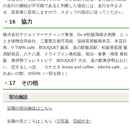
の走行の継続が不可能であると判断した場合には、走行を中止さ
せ、収容車に収容しますので、スタッフの指示に従ってください。
16 協力
株式会社ヤクルトマーケティング東海、Do it!松阪鶏焼き肉隊、とっ
とき味噌合同会社、三重県立相可高校、深緑茶房飯南本店、木花日
和、V TWIN café、BOUQUET 飯高、道の駅飯高駅、松阪香肌屋 飯
高駅前店、八十八屋、ドライブイン奥松阪、宿泊・食事・喫茶 奥松
阪、奥伊勢フォレストピア、BOUQUET 大台、道の駅奥伊勢おおだ
い、恋するしっぽ。、カナエタ bread and coffee、kikicha café、ふ
れあいの館、VISON（一部を除く）
17 その他
宿泊施設
近隣の宿泊施設はこちら
近隣の見どころはこちら（
①写真
、
②紹介文
）