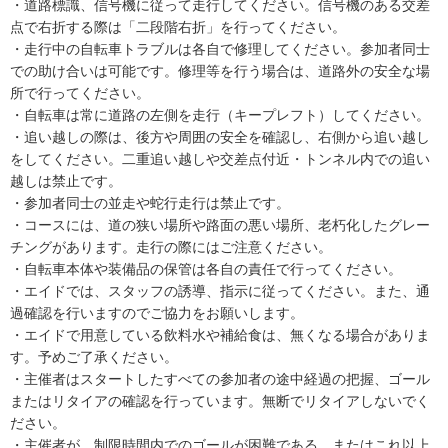
・道路標識、信号機に従って走行してください。信号機のある交差
点で右折する際は「二段階右折」を行ってください。
・走行中の自転車トラブルは各自で修理してください。参加者同士
での助け合いは可能です。修理等を行う場合は、道路外の安全な場
所で行ってください。
・自転車は常に道路の左側を走行（キープレフト）してください。
・追い越しの際は、後方や周囲の安全を確認し、右側から追い越し
をしてください。二重追い越しや交差点付近・トンネル内での追い
越しは禁止です。
・参加者同士の並走や蛇行走行は禁止です。
・コースには、道の狭い場所や路面の悪い場所、老朽化したグレー
チングがあります。走行の際にはご注意ください。
・自転車本体や装備品の保管は各自の責任で行ってください。
・エイドでは、スタッフの誘導、指示に従ってください。また、通
過確認を行いますのでご協力をお願いします。
・エイドで用意している飲料水や補給食は、無くなる場合がありま
す。予めご了承ください。
・主催者はスタートしたすべての参加者の途中経過の把握、ゴール
またはリタイアの確認を行っています。無断でリタイアしないでく
ださい。
・主催者が、制限時間内でのゴールが困難である、またはこれ以上