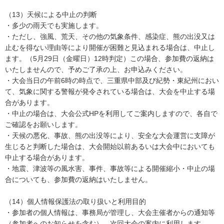
（13）天候による中止の判断
・多少の雨天でも実施します。
・ただし、強風、荒天、その他の気象条件、感染症、熊の出没又は
止むを得ない理由等により開催が困難と見込まれる場合は、中止し
ます。（5月29日（金曜日）12時判定）この場合、参加費の返納は
いたしませんので、予めご了承の上、お申込みください。
・大会当日の午前6時の時点で、三重県中部及び紀勢・東紀州におい
て、気象に関する警報が発令されている場合は、大会を中止する場
合があります。
・中止の場合は、大会公式HPを利用してご案内しますので、各自で
ご確認をお願いします。
・天候の悪化、事故、熊の出没等により、安全な大会運営に支障が
生じると判断した場合は、大会開始以前あるいは大会中においても
中止する場合があります。
・地震、津波等の風水害、事件、事故等による開催縮小・中止の場
合についても、参加費の返納はいたしません。
（14）個人情報保護法の取り扱いと利用目的
・参加者の個人情報は、事務局が管理し、大会主催者からの通知等
（参加者へのお知らせを含む）、次回大会の案内に利用します。