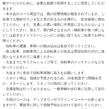
種サービスのために、必要な範囲で利用することに同意していただ
きます。
・本大会のコース周辺では、熊の目撃情報が報告されています。ご
自身でも熊鈴やラジオなど音の出るものを携行し、安全確保に努め
てください。また、見通しの悪い場所に不用意に立ち入らないよう
にしてください。加えて、熊の餌となるもの（補給食の食べ残しな
ど）は必ずエイドステーションのごみ箱に捨てるかご自身でお持ち
帰りください。
・自転車の運搬、車両への積み込みは各自で行ってください。
・路上駐車、自動車等による自転車との並走は周辺住民の方のご迷
惑となりますのでご遠慮ください。
・大会までにサイクルショップ等で、自転車のメンテナンスなどを
行ってください。
・大会までに各自で自転車保険に加入をお願いします。
・スタート時は、混雑が予想されるため、10名程度ずつ間隔を空
け、スタートします。スタッフの指示に従ってください。
・交通規制は行っておりません。一般車輌や歩行者に注意して走行
してください。
・今回のコースは、アップダウンやブラインドコーナーが多くあり
ますので、事故等に対して危険予知を心がけて走行してください。