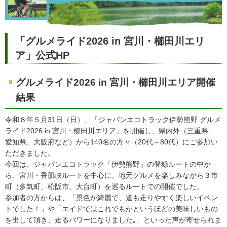
「グルメライド2026 in 宮川・櫛田川エリ
ア」公式HP
グルメライド2026 in 宮川・櫛田川エリア開催
結果
令和８年５月31日（日）、「ジャパンエコトラック伊勢熊野 グルメ
ライド2026 in 宮川・櫛田川エリア」を開催し、県内外（三重県、
愛知県、大阪府など）から140名の方々（20代～80代）にご参加い
ただきました。
今回は、ジャパンエコトラック「伊勢熊野」の登録ルートの中か
ら、宮川・香肌峡ルートを中心に、地元グルメを楽しみながら３市
町（多気町、松阪市、大台町）を巡るルートでの開催でした。
参加者の方からは、「景色が綺麗で、道も走りやすく楽しいイベン
トでした！」や「エイドではこれでもかというほどの美味しいもの
を出して頂き、走るパワーになりました｡」といった声が寄せられま