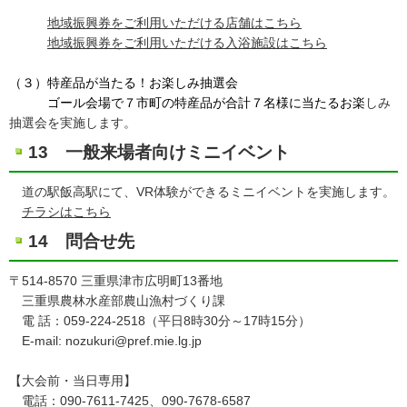
地域振興券をご利用いただける店舗はこちら
地域振興券をご利用いただける入浴施設はこちら
（３）特産品が当たる！お楽しみ抽選会
ゴール会場で７市町の特産品が合計７名様に当たるお楽
しみ
抽選会を実施します。
13 一般来場者向けミニイベント
道の駅飯高駅にて、VR体験ができるミニイベントを実施します。
チラシはこちら
14 問合せ先
〒514-8570 三重県津市広明町13番地
三重県農林水産部農山漁村づくり課
電 話：059-224-2518（平日8時30分～17時15分）
E-mail: nozukuri@pref.mie.lg.jp
【大会前・当日専用】
電話：090-7611-7425、090-7678-6587