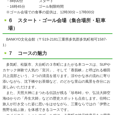
・8時00分 スタート
・16時45分 ゴール制限時間
※ゴール会場での食事の提供は、12時30分～17時00分
６ スタート・ゴール会場（集合場所・駐車
場）
BANKYO文化会館（〒519-2181三重県多気郡多気町相可1587-
1）
７ コースの魅力
多気町、松阪市、大台町の３市町にまたがる本コースは、SUPや
カヤック体験で人気の「宮川」、そして「香肌峡」と呼ばれる櫛田
川上流部という、２つの清流を巡ります。涼やかな水の流れに寄り
添いながら、沈下橋やお茶畑など、のどかな里山の風景を存分にお
楽しみいただけます。
また、天照大神にまつわる伝説が残る「珍布峠」や、弘法大師空
海ゆかりの「丹生大師」などの歴史スポットも点在します。往時に
旅人が行き交った姿に思いをはせながら、三重ならではの「伊勢と
熊野を結ぶ旅」を体感できるコースです。