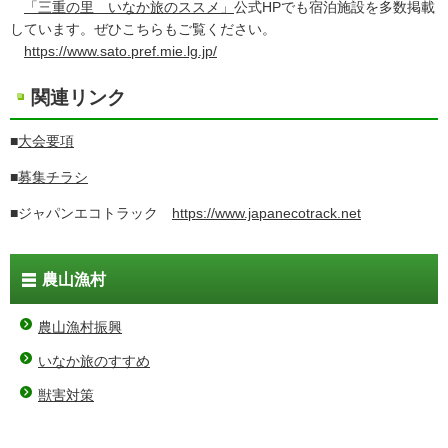
「三重の里 いなか旅のススメ」
公式HPでも宿泊施設を多数掲載
しています。ぜひこちらもご覧ください。
https://www.sato.pref.mie.lg.jp/
関連リンク
■
大会要項
■
募集チラシ
■ジャパンエコトラック
https://www.japanecotrack.net
農山漁村
農山漁村振興
いなか旅のすすめ
獣害対策