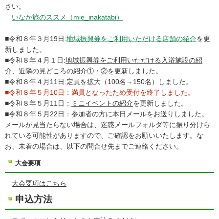
さい。
いなか旅のススメ（mie_inakatabi）
■令和８年３月19日:
地域振興券をご利用いただける店舗の紹介
を更
新しました。
■令和８年４月１日:
地域振興券をご利用いただける入浴施設の紹
介
、近隣の見どころの紹介
①
・
②
を更新しました。
■令和８年４月11日:定員を拡大（100名→150名）しました。
■令和８年５月10日：満員となったため受付を終了しました。
■令和８年５月11日：
ミニイベントの紹介
を更新しました。
■令和８年５月22日：参加者の方に本日メールをお送りしました。
メールが見当たらない場合は、迷惑メールフォルダ等に振り分けら
れている可能性がありますので、ご確認をお願いいたします。な
お、未着の場合は、以下の問合せ先までご連絡ください。
大会要項
大会要項はこちら
申込方法