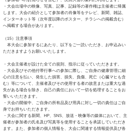
・大会出場中の映像、写真、記事、記録等の著作権は主催者に帰属
します。大会の紹介として参加者の肖像等をテレビ、新聞、雑誌、
インターネット等（次年度以降のポスター、チラシへの掲載含む）
へ掲載する場合があります。
（15）注意事項
本大会に参加するにあたり、以下をご一読いただき、お申込みい
ただきますようお願いいたします。
・大会主催者が設けた全ての規則、指示に従っていただきます。
・大会及びその他付帯行事への参加に際し、ご自身の健康管理に細
心の注意を払い、発生した損害、損失、負傷、死亡（心臓マヒも含
む）等について、主催者及びその使用する者の故意または重大な過
失がある場合を除き、自己の責任において一切を処理することをお
誓いいただきます。
・大会の開催中、ご自身の所有品及び用具に対し一切の責任はご自
身でお持ちいただきます。
・大会に関する新聞、HP、SNS、放送・映像等の媒体において、主
催者が参加者の氏名及び写真等を使用することを承諾していただき
ます。また、参加者の個人情報を、大会に関連する情報提供及び各