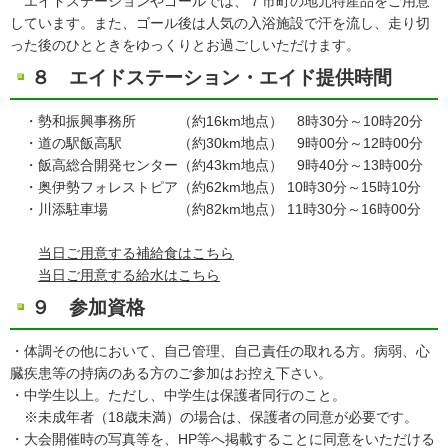
エイドステーションやゴールでは、７市町の地元特産品をご用意
しています。また、ゴール後は人気の入浴施設で汗を流し、走り切
った後のひとときをゆっくりとお過ごしいただけます。
８ エイドステーション・エイド提供時間
・勢和振興事務所 （約16km地点） 8時30分～10時20分
・道の駅飯高駅 （約30km地点） 9時00分～12時00分
・飯高総合開発センター（約43km地点） 9時40分～13時00分
・奥伊勢フォレストピア（約62km地点） 10時30分～15時10分
・川添駐車場 （約82km地点） 11時30分～16時00分
当日ご用意する補給食はこちら
当日ご用意する給水はこちら
９ 参加資格
・体調その他において、自己管理、自己責任の取れる方。病弱、心
臓疾患等の持病のある方のご参加はお控え下さい。
・中学生以上。ただし、中学生は保護者同行のこと。
※未成年者（18歳未満）の場合は、保護者の同意が必要です。
・大会開催時の写真等を、HP等へ掲載することに同意をいただける