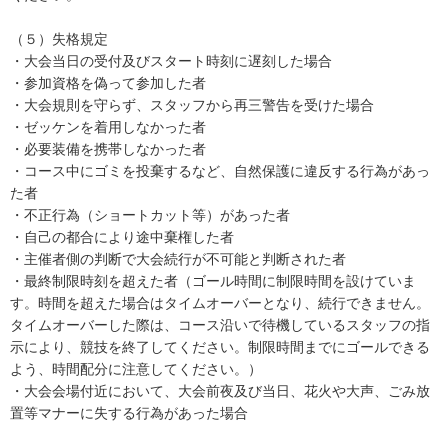
（５）失格規定
・大会当日の受付及びスタート時刻に遅刻した場合
・参加資格を偽って参加した者
・大会規則を守らず、スタッフから再三警告を受けた場合
・ゼッケンを着用しなかった者
・必要装備を携帯しなかった者
・コース中にゴミを投棄するなど、自然保護に違反する行為があっ
た者
・不正行為（ショートカット等）があった者
・自己の都合により途中棄権した者
・主催者側の判断で大会続行が不可能と判断された者
・最終制限時刻を超えた者（ゴール時間に制限時間を設けていま
す。時間を超えた場合はタイムオーバーとなり、続行できません。
タイムオーバーした際は、コース沿いで待機しているスタッフの指
示により、競技を終了してください。制限時間までにゴールできる
よう、時間配分に注意してください。）
・大会会場付近において、大会前夜及び当日、花火や大声、ごみ放
置等マナーに失する行為があった場合