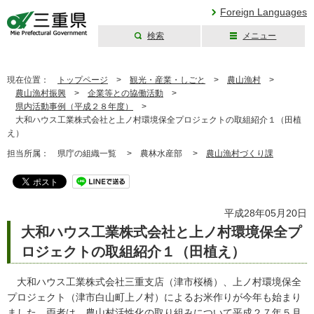
Foreign Languages
検索
メニュー
三重県公式ウェブ
サイト
現在位置：
トップページ
>
観光・産業・しごと
>
農山漁村
>
農山漁村振興
>
企業等との協働活動
>
県内活動事例（平成２８年度）
>
大和ハウス工業株式会社と上ノ村環境保全プロジェクトの取組紹介１（田植
え）
担当所属：
県庁の組織一覧 >
農林水産部 >
農山漁村づくり課
平成28年05月20日
大和ハウス工業株式会社と上ノ村環境保全プ
ロジェクトの取組紹介１（田植え）
大和ハウス工業株式会社三重支店（津市桜橋）、上ノ村環境保全
プロジェクト（津市白山町上ノ村）によるお米作りが今年も始まり
ました。両者は、農山村活性化の取り組みについて平成２７年５月