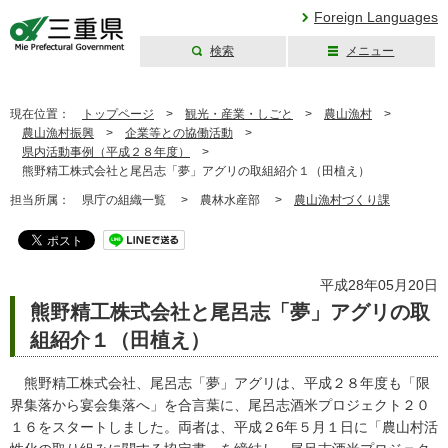
Foreign Languages
検索
メニュー
三重県公式ウェブ
サイト
現在位置：
トップページ
>
観光・産業・しごと
>
農山漁村
>
農山漁村振興
>
企業等との協働活動
>
県内活動事例（平成２８年度）
>
熊野精工株式会社と尾呂志「夢」アグリの取組紹介１（田植え）
担当所属：
県庁の組織一覧 >
農林水産部 >
農山漁村づくり課
平成28年05月20日
熊野精工株式会社と尾呂志「夢」アグリの取
組紹介１（田植え）
熊野精工株式会社、尾呂志「夢」アグリは、平成２８年度も「限
界集落から宴会集落へ」を合言葉に、尾呂志酒米プロジェクト２０
１６をスタートしました。両者は、平成２6年５月１日に「農山村活