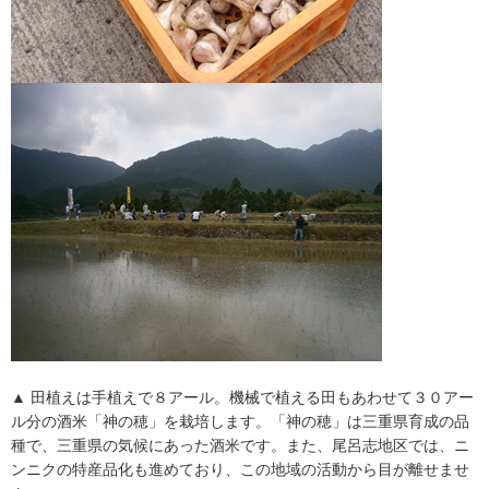
▲ 田植えは手植えで８アール。機械で植える田もあわせて３０アー
ル分の酒米「神の穂」を栽培します。「神の穂」は三重県育成の品
種で、三重県の気候にあった酒米です。また、尾呂志地区では、ニ
ンニクの特産品化も進めており、この地域の活動から目が離せませ