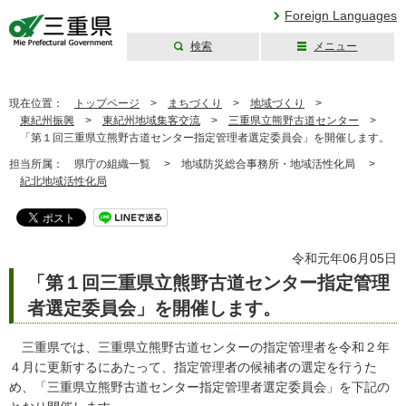
Foreign Languages
検索
メニュー
三重県公式ウェブ
サイト
現在位置：
トップページ
>
まちづくり
>
地域づくり
>
東紀州振興
>
東紀州地域集客交流
>
三重県立熊野古道センター
>
「第１回三重県立熊野古道センター指定管理者選定委員会」を開催します。
担当所属：
県庁の組織一覧 >
地域防災総合事務所・地域活性化局 >
紀北地域活性化局
令和元年06月05日
「第１回三重県立熊野古道センター指定管理
者選定委員会」を開催します。
三重県では、三重県立熊野古道センターの指定管理者を令和２年
４月に更新するにあたって、指定管理者の候補者の選定を行うた
め、「三重県立熊野古道センター指定管理者選定委員会」を下記の