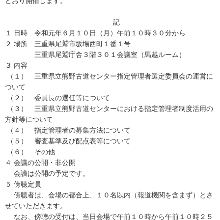
とおり開催します。
記
１ 日時 令和元年６月１０日（月）午前１０時３０分から
２ 場所 三重県尾鷲市坂場西町１番１号
三重県尾鷲庁舎３階３０１会議室（馬越ルーム）
３ 内容
（１） 三重県立熊野古道センター指定管理者選定委員会の運営に
ついて
（２） 委員長の選任等について
（３） 三重県立熊野古道センターにおける指定管理者制度活用の
方針等について
（４） 指定管理者の募集方法について
（５） 審査基準及び配点表等について
（６） その他
４ 会議の公開・非公開
会議は公開の予定です。
５ 傍聴定員
傍聴者は、会場の都合上、１０名以内（報道機関を含まず）とさ
せていただきます。
なお、傍聴の受付は、当日会場で午前１０時から午前１０時２５