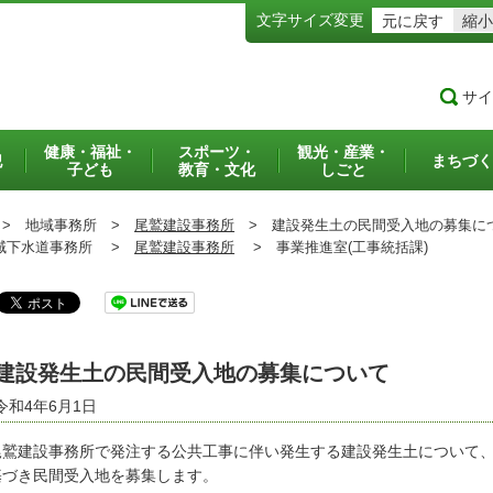
文字サイズ変更
元に戻す
縮小
サイ
健康・福祉・
スポーツ・
観光・産業・
犯
まちづく
子ども
教育・文化
しごと
>
地域事務所 >
尾鷲建設事務所
>
建設発生土の民間受入地の募集に
下水道事務所 >
尾鷲建設事務所
>
事業推進室(工事統括課)
建設発生土の民間受入地の募集について
令和4年6月1日
鷲建設事務所で発注する公共工事に伴い発生する建設発生土について、
基づき民間受入地を募集します。