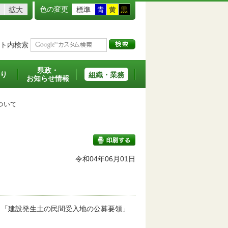
色の変更
拡大
標準
青
黄
黒
ト内検索
県政・
り
組織・業務
お知らせ情報
ついて
令和04年06月01日
印刷する
「建設発生土の民間受入地の公募要領」