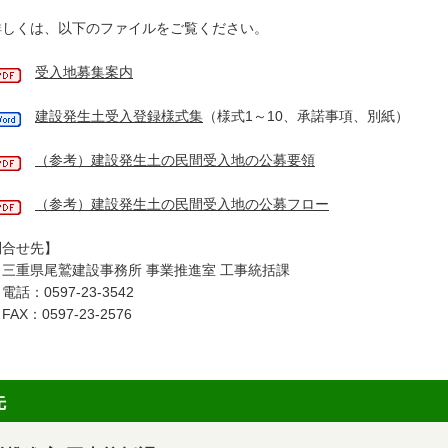
しくは、以下のファイルをご覧ください。
受入地募集案内
建設発生土受入登録様式集
（様式1～10、承諾事項、別紙）
（参考）建設発生土の民間受入地の公募要領
（参考）建設発生土の民間受入地の公募フロー
問合せ先】
重県尾鷲建設事務所 事業推進室 工事統括課
：0597-23-3542
X：0597-23-2576
先