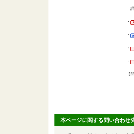
詳
・
・
・
・
【
三
電話
FA
本ページに関する問い合わせ