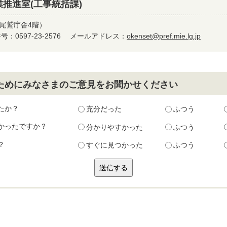
推進室(工事統括課)
尾鷲庁舎4階）
：0597-23-2576
メールアドレス：
okenset@pref.mie.lg.jp
ためにみなさまのご意見をお聞かせください
たか？
充分だった
ふつう
かったですか？
分かりやすかった
ふつう
？
すぐに見つかった
ふつう