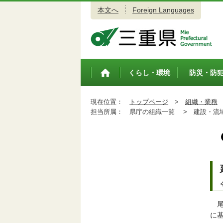
本文へ
Foreign Languages
三重県公式ウェブサイト
くらし・環境
防災・防
トップペ
ージ
現在位置：
トップページ
>
組織・業務
担当所属：
県庁の組織一覧 >
建設・流域
尾
に