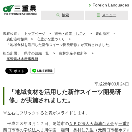
Foreign Languages
検索
メニュー
三重県公式ウェブ
サイト
現在位置：
トップページ
>
観光・産業・しごと
>
農山漁村
>
農山漁村振興
>
心豊かな里づくり
>
「地域食材を活用した新作スイーツ開発研修」が実施されました。
担当所属：
県庁の組織一覧 >
農林水産事務所等 >
尾鷲農林水産事務所
平成28年03月24日
「地域食材を活用した新作スイーツ開発研
修」が実施されました。
※左右にフリックすると表がスライドします。
平成２８年３月１７日、尾鷲市の
ＮＰＯ法人天満浦百人会
が
三重県
四日市市の
学校法人古川学園
顧問 奥村仁先生（元四日市都ホテル