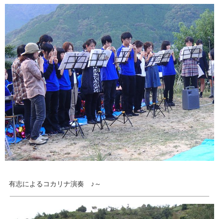
有志によるコカリナ演奏 ♪～