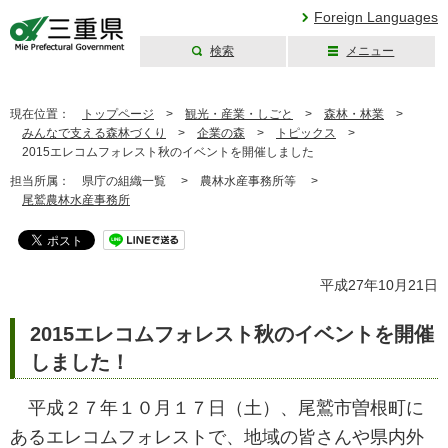
Foreign Languages
検索
メニュー
三重県公式ウェブ
サイト
現在位置：
トップページ
>
観光・産業・しごと
>
森林・林業
>
みんなで支える森林づくり
>
企業の森
>
トピックス
>
2015エレコムフォレスト秋のイベントを開催しました
担当所属：
県庁の組織一覧 >
農林水産事務所等 >
尾鷲農林水産事務所
平成27年10月21日
2015エレコムフォレスト秋のイベントを開催
しました！
平成２７年１０月１７日（土）、尾鷲市曽根町に
あるエレコムフォレストで、地域の皆さんや県内外