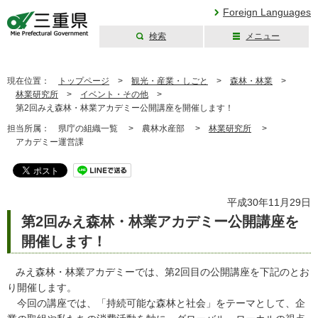
Foreign Languages
検索
メニュー
三重県公式ウェブ
サイト
現在位置：
トップページ
>
観光・産業・しごと
>
森林・林業
>
林業研究所
>
イベント・その他
>
第2回みえ森林・林業アカデミー公開講座を開催します！
担当所属：
県庁の組織一覧 >
農林水産部 >
林業研究所
>
アカデミー運営課
平成30年11月29日
第2回みえ森林・林業アカデミー公開講座を
開催します！
みえ森林・林業アカデミーでは、第2回目の公開講座を下記のとお
り開催します。
今回の講座では、「持続可能な森林と社会」をテーマとして、企