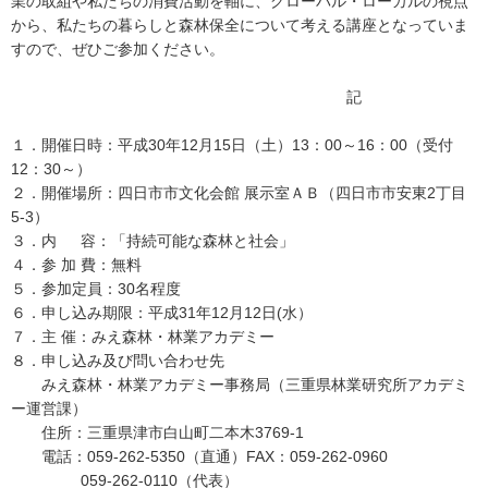
業の取組や私たちの消費活動を軸に、グローバル・ローカルの視点
から、私たちの暮らしと森林保全について考える講座となっていま
すので、ぜひご参加ください。
記
１．開催日時：平成30年12月15日（土）13：00～16：00（受付
12：30～）
２．開催場所：四日市市文化会館 展示室ＡＢ（四日市市安東2丁目
5-3）
３．内 容：「持続可能な森林と社会」
４．参 加 費：無料
５．参加定員：30名程度
６．申し込み期限：平成31年12月12日(水）
７．主 催：みえ森林・林業アカデミー
８．申し込み及び問い合わせ先
みえ森林・林業アカデミー事務局（三重県林業研究所アカデミ
ー運営課）
住所：三重県津市白山町二本木3769-1
電話：059-262-5350（直通）FAX：059-262-0960
059-262-0110（代表）