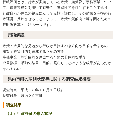
行政評価とは、行政が実施している政策、施策及び事務事業につい
て、成果指標等を用いて有効性、効率性等を評価することであり、
行政自らが住民の視点に立って点検・評価し、その結果を今後の行
政運営に反映させることによって、政策の質的向上等を図るための
行財政改革の手法の一つです。
用語解説
政策：大局的な見地から行政が目指すべき方向や目的を示すもの
施策：政策目的を達成するための方策
事務事業：施策目的を達成するための具体的な手段
成果指標：活動の結果、目的に照らしてどのような成果があったか
を示すもの
県内市町の取組状況等に関する調査結果概要
調査時点：平成１８年１０月１日現在
調査対象：県内２９市町
調査結果
（１）行政評価の導入状況