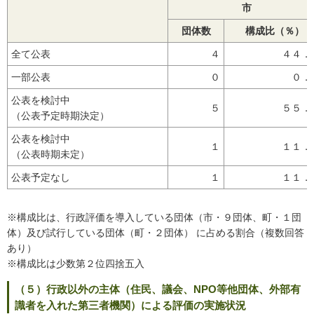
市
団体数
構成比（％）
全て公表
４
４４．
一部公表
０
０．
公表を検討中
５
５５．
（公表予定時期決定）
公表を検討中
１
１１．
（公表時期未定）
公表予定なし
１
１１．
※構成比は、行政評価を導入している団体（市・９団体、町・１団
体）及び試行している団体（町・２団体） に占める割合（複数回答
あり）
※構成比は少数第２位四捨五入
（５）行政以外の主体（住民、議会、NPO等他団体、外部有
識者を入れた第三者機関）による評価の実施状況