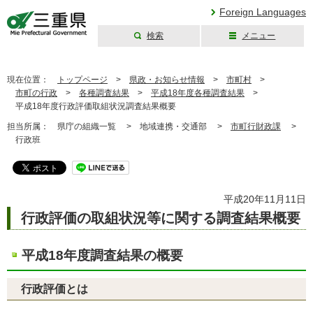
Foreign Languages
検索
メニュー
三重県公式ウェブ
サイト
現在位置：
トップページ
>
県政・お知らせ情報
>
市町村
>
市町の行政
>
各種調査結果
>
平成18年度各種調査結果
>
平成18年度行政評価取組状況調査結果概要
担当所属：
県庁の組織一覧 >
地域連携・交通部 >
市町行財政課
>
行政班
平成20年11月11日
行政評価の取組状況等に関する調査結果概要
平成18年度調査結果の概要
行政評価とは