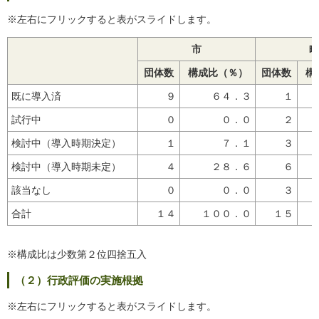
※左右にフリックすると表がスライドします。
市
町
団体数
構成比（％）
団体数
構
既に導入済
９
６４．３
１
試行中
０
０．０
２
検討中（導入時期決定）
１
７．１
３
検討中（導入時期未定）
４
２８．６
６
該当なし
０
０．０
３
合計
１４
１００．０
１５
※構成比は少数第２位四捨五入
（２）行政評価の実施根拠
※左右にフリックすると表がスライドします。