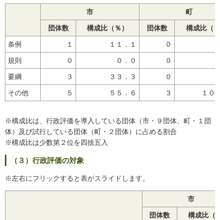
市
町
団体数
構成比（％）
団体数
構成比（
条例
１
１１．１
０
規則
０
０．０
０
要綱
３
３３．３
０
その他
５
５５．６
３
１０
※構成比は、行政評価を導入している団体（市・９団体、町・１団
体）及び試行している団体（町・２団体）に占める割合
※構成比は少数第２位を四捨五入
（３）行政評価の対象
※左右にフリックすると表がスライドします。
市
団体数
構成比（