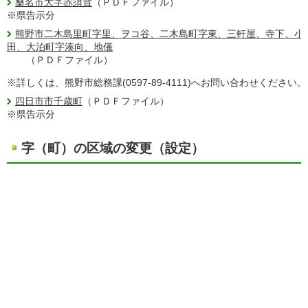
桑名市大字赤須賀
（ＰＤＦファイル）
※県告示分
熊野市二木島里町字里、ヲコ谷、二木島町字東、三軒屋、寺下、小
田、大泊町字湊向、地儀
（ＰＤＦファイル）
※詳しくは、熊野市総務課(0597-89-4111)へお問い合わせください。
四日市市千歳町
（ＰＤＦファイル）
※県告示分
字（町）の区域の変更（設定）