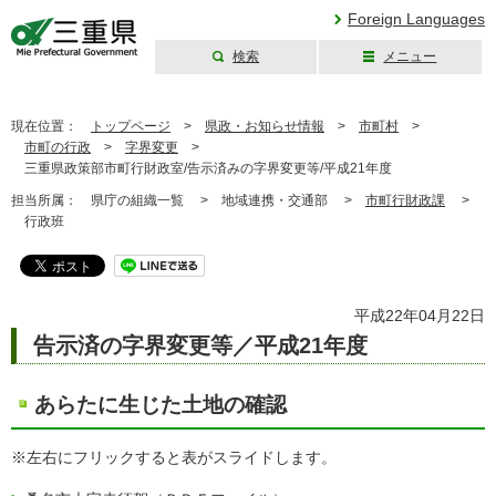
Foreign Languages
検索
メニュー
三重県公式ウェブ
サイト
現在位置：
トップページ
>
県政・お知らせ情報
>
市町村
>
市町の行政
>
字界変更
>
三重県政策部市町行財政室/告示済みの字界変更等/平成21年度
担当所属：
県庁の組織一覧 >
地域連携・交通部 >
市町行財政課
>
行政班
平成22年04月22日
告示済の字界変更等／平成21年度
あらたに生じた土地の確認
※左右にフリックすると表がスライドします。