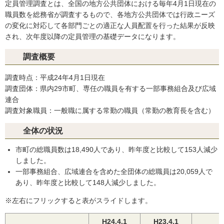
定員管理調査とは、全国の地方公共団体における毎年4月1日現在の
職員数を総務省が調査するもので、各地方公共団体では行政ニーズ
の変化に対応して各部門ごとの適正な人員配置を行った結果が反映
され、次年度以降の定員管理の基礎データになります。
調査概要
調査時点：平成24年4月1日現在
調査団体：県内29市町、専任の職員を有する一部事務組合及び広域
連合
調査対象職員：一般職に属する常勤の職員（常勤の教育長を含む）
全体の状況
市町の総職員数は18,490人であり、昨年度と比較して153人減少
しました。
一部事務組合、広域連合を含めた全団体の総職員は20,059人で
あり、昨年度と比較して148人減少しました。
※左右にフリックすると表がスライドします。
H24.4.1
H23.4.1