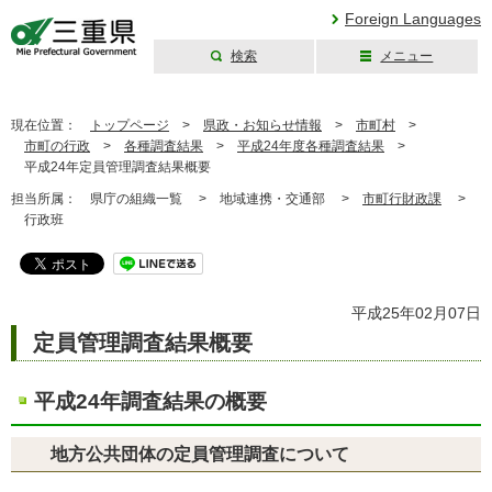
Foreign Languages
検索
メニュー
三重県公式ウェブ
サイト
現在位置：
トップページ
>
県政・お知らせ情報
>
市町村
>
市町の行政
>
各種調査結果
>
平成24年度各種調査結果
>
平成24年定員管理調査結果概要
担当所属：
県庁の組織一覧 >
地域連携・交通部 >
市町行財政課
>
行政班
平成25年02月07日
定員管理調査結果概要
平成24年調査結果の概要
地方公共団体の定員管理調査について