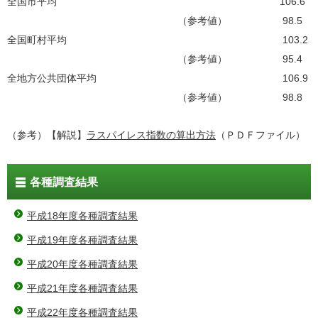
全国市平均
106.6
（参考値）
98.5
全国町村平均
103.2
（参考値）
95.4
全地方公共団体平均
106.9
（参考値）
98.8
（参考）【解説】
ラスパイレス指数の算出方法
（ＰＤＦファイル）
各種調査結果
平成18年度各種調査結果
平成19年度各種調査結果
平成20年度各種調査結果
平成21年度各種調査結果
平成22年度各種調査結果