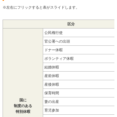
※左右にフリックすると表がスライドします。
区分
公民権行使
官公署への出頭
ドナー休暇
ボランティア休暇
結婚休暇
産前休暇
産後休暇
保育時間
国に
妻の出産
制度のある
育児参加
特別休暇