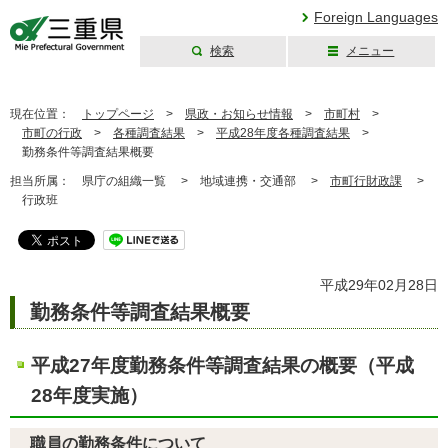
Foreign Languages
検索
メニュー
三重県公式ウェブ
サイト
現在位置：
トップページ
>
県政・お知らせ情報
>
市町村
>
市町の行政
>
各種調査結果
>
平成28年度各種調査結果
>
勤務条件等調査結果概要
担当所属：
県庁の組織一覧 >
地域連携・交通部 >
市町行財政課
>
行政班
平成29年02月28日
勤務条件等調査結果概要
平成27年度勤務条件等調査結果の概要（平成
28年度実施）
職員の勤務条件について