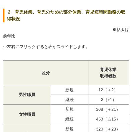
2 育児休業、育児のための部分休業、育児短時間勤務の取
得状況
※括弧は
前年比
※左右にフリックすると表がスライドします。
育児休業
区分
取得者数
新規
12（＋2）
男性職員
継続
3（+1）
新規
308（＋21）
女性職員
継続
453（△15）
新規
320（＋23）