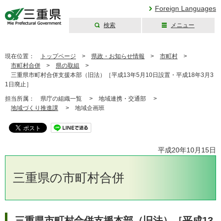
Foreign Languages
検索
メニュー
三重県公式ウェブ
サイト
現在位置：
トップページ
>
県政・お知らせ情報
>
市町村
>
市町村合併
>
県の取組
>
三重県市町村合併支援本部（旧法）［平成13年5月10日設置・平成18年3月3
1日廃止］
担当所属：
県庁の組織一覧 >
地域連携・交通部 >
地域づくり推進課
>
地域企画班
平成20年10月15日
三重県の市町村合併
三重県市町村合併支援本部（旧法）［平成13