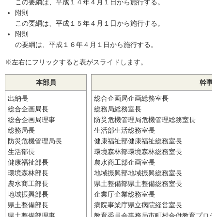
この要綱は、平成１４年４月１日から施行する。
附則
この要綱は、平成１５年４月１日から施行する。
附則
の要綱は、平成１６年４月１日から施行する。
※左右にフリックすると表がスライドします。
本部員
幹事
出納長
総合企画局企画総務室長
総合企画局長
総務局総務室長
総合企画局理事
防災危機管理局危機管理総務室長
総務局長
生活部生活総務室長
防災危機管理局長
健康福祉部健康福祉総務室長
生活部長
環境森林部環境森林総務室長
健康福祉部長
農水商工部企画室長
環境森林部長
地域振興部地域振興総務室長
農水商工部長
県土整備部県土整備総務室長
地域振興部長
企業庁企業総務室長
県土整備部長
病院事業庁県立病院経営室長
県土整備部理事
教育委員会事務局市町村合併教育プロジ