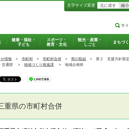
文字サイズ変更
元に戻す
縮小
サイ
健康・福祉・
スポーツ・
観光・産業・
犯
まちづく
子ども
教育・文化
しごと
らせ情報
>
市町村
>
市町村合併
>
県の取組
>
第２ 支援方針策定
交通部 >
地域づくり推進課
>
地域企画班
三重県の市町村合併