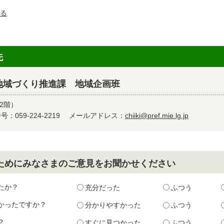
る
先
地域づくり推進課 地域企画班
2階）
：059-224-2219
メールアドレス：
chiiki@pref.mie.lg.jp
ためにみなさまのご意見をお聞かせください
たか？
充分だった
ふつう
かったですか？
分かりやすかった
ふつう
？
すぐに見つかった
ふつう