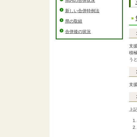
県内の合併状況
新しい合併特例法
県の取組
合併後の状況
支
積
う
支援
上