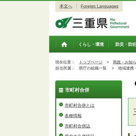
本文へ
Foreign Languages
三重県公式ウェブサイト
くらし・環境
防災・防
トップペ
ージ
現在位置：
トップページ
>
県政・お知
担当所属：
県庁の組織一覧 >
地域連携・
市町村合併
市町村合併とは
各種情報
市町村合併誌