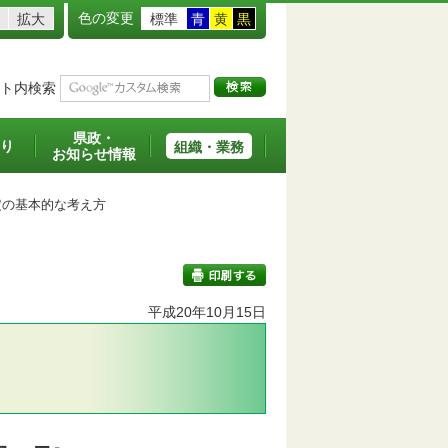
色の変更
拡大
標準
青
黄
黒
ト内検索
県政・
り
組織・業務
お知らせ情報
の基本的な考え方
平成20年10月15日
印刷する