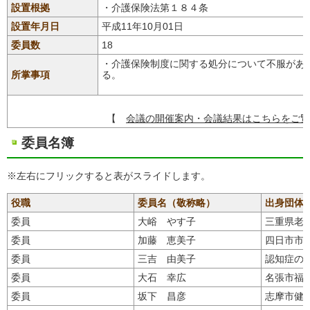
設置根拠
・介護保険法第１８４条
設置年月日
平成11年10月01日
委員数
18
・介護保険制度に関する処分について不服があ
所掌事項
る。
【
会議の開催案内・会議結果はこちらをご覧
委員名簿
※左右にフリックすると表がスライドします。
役職
委員名（敬称略）
出身団体
委員
大峪 やす子
三重県老
委員
加藤 恵美子
四日市市
委員
三吉 由美子
認知症の
委員
大石 幸広
名張市福
委員
坂下 昌彦
志摩市健