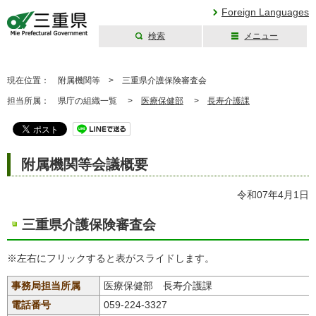
Foreign Languages
検索
メニュー
三重県公式ウェブ
サイト
現在位置：
附属機関等 >
三重県介護保険審査会
担当所属：
県庁の組織一覧 >
医療保健部
>
長寿介護課
附属機関等会議概要
令和07年4月1日
三重県介護保険審査会
※左右にフリックすると表がスライドします。
事務局担当所属
医療保健部 長寿介護課
電話番号
059-224-3327