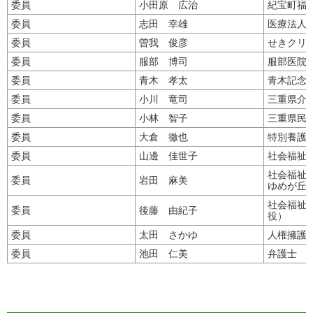
委員
小田原 広治
紀宝町福
委員
志田 幸雄
医療法人
委員
曽我 俊彦
せきクリ
委員
服部 博司
服部医院
委員
青木 孝太
青木記念
委員
小川 竜司
三重県介
委員
小林 智子
三重県民
委員
大倉 徹也
特別養護
委員
山邊 佳世子
社会福祉
社会福祉
委員
岩田 麻美
ゆめが丘
社会福祉
委員
後藤 由紀子
役）
委員
太田 さかゆ
人権擁護
委員
池田 仁美
弁護士