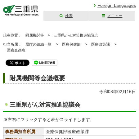
Foreign Languages
検索
メニュー
三重県公式ウェブ
サイト
現在位置：
附属機関等 >
三重県がん対策推進協議会
担当所属：
県庁の組織一覧 >
医療保健部
>
医療政策課
>
医療企画班
附属機関等会議概要
令和08年02月16日
三重県がん対策推進協議会
※左右にフリックすると表がスライドします。
事務局担当所属
医療保健部医療政策課