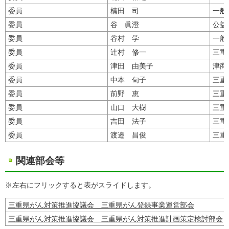
委員
楠田 司
一般
委員
谷 眞澄
公益
委員
谷村 学
一般
委員
辻村 修一
三重
委員
津田 由美子
津商
委員
中本 旬子
三重
委員
前野 恵
三重
委員
山口 大樹
三重
委員
吉田 法子
三重
委員
渡邉 昌俊
三重
関連部会等
※左右にフリックすると表がスライドします。
三重県がん対策推進協議会 三重県がん登録事業運営部会
三重県がん対策推進協議会 三重県がん対策推進計画策定検討部会