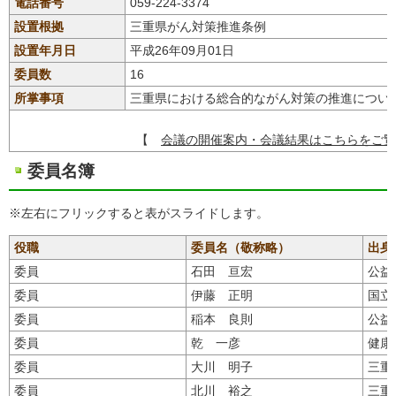
電話番号
059-224-3374
設置根拠
三重県がん対策推進条例
設置年月日
平成26年09月01日
委員数
16
所掌事項
三重県における総合的ながん対策の推進につい
【
会議の開催案内・会議結果はこちらをご覧
委員名簿
※左右にフリックすると表がスライドします。
役職
委員名（敬称略）
出身
委員
石田 亘宏
公益
委員
伊藤 正明
国立
委員
稲本 良則
公益
委員
乾 一彦
健康
委員
大川 明子
三重
委員
北川 裕之
三重