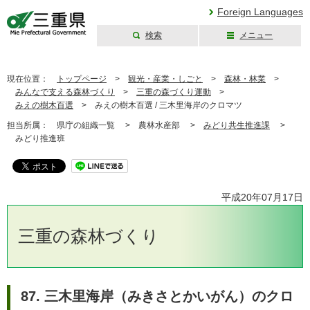
Foreign Languages
検索
メニュー
三重県公式ウェブ
サイト
現在位置：
トップページ
>
観光・産業・しごと
>
森林・林業
>
みんなで支える森林づくり
>
三重の森づくり運動
>
みえの樹木百選
>
みえの樹木百選 / 三木里海岸のクロマツ
担当所属：
県庁の組織一覧 >
農林水産部 >
みどり共生推進課
>
みどり推進班
平成20年07月17日
三重の森林づくり
87. 三木里海岸（みきさとかいがん）のクロ