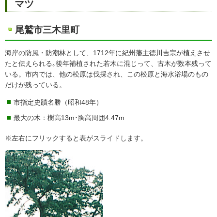
マツ
尾鷲市三木里町
海岸の防風・防潮林として、1712年に紀州藩主徳川吉宗が植えさせ
たと伝えられる｡後年補植された若木に混じって、古木が数本残って
いる。市内では、他の松原は伐採され、この松原と海水浴場のもの
だけが残っている。
市指定史蹟名勝（昭和48年）
最大の木：樹高13m･胸高周囲4.47m
※左右にフリックすると表がスライドします。