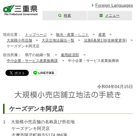
Foreign Languages
検索
メニュー
三重県公式ウェブ
サイト
現在位置：
トップページ
>
観光・産業・しごと
>
産業
>
大規模小売店舗
>
大店立地法届出一覧
>
法第6条第1項(名称変更等)
>
ケーズデンキ阿児店
担当所属：
県庁の組織一覧 >
雇用経済部
>
中小企業・サービス産業振興課
>
中小企業・サービス産業振興班
令和04年04月15日
ケーズデンキ阿児店
1 大規模小売店舗の名称及び所在地
ケーズデンキ阿児店
志摩市阿児町鵜方5174 他6筆