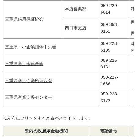
059-229-
本店営業部
津
6014
三重県信用保証協会
四
059-353-
四日市支店
9161
四
059-228-
津
三重県中小企業団体中央会
5195
内
059-225-
三重県商工会連合会
3161
059-227-
三重県商工会議所連合会
1666
059-228-
三重県産業支援センター
3172
※左右にフリックすると表がスライドします。
県内の政府系金融機関
電話番号