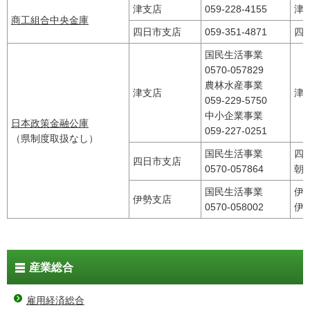
津支店
059-228-4155
津
商工組合中央金庫
四日市支店
059-351-4871
四
国民生活事業
0570-057829
農林水産事業
津支店
津
059-229-5750
中小企業事業
日本政策金融公庫
059-227-0251
（県制度取扱なし）
国民生活事業
四
四日市支店
0570-057864
朝
国民生活事業
伊
伊勢支店
0570-058002
伊
産業総合
雇用経済総合