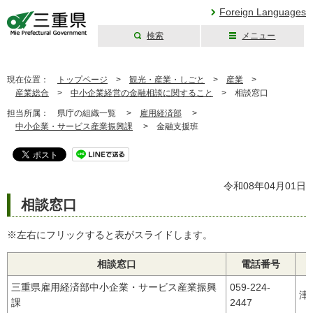
Foreign Languages
検索
メニュー
三重県公式ウェブ
サイト
現在位置：
トップページ
>
観光・産業・しごと
>
産業
>
産業総合
>
中小企業経営の金融相談に関すること
>
相談窓口
担当所属：
県庁の組織一覧 >
雇用経済部
>
中小企業・サービス産業振興課
>
金融支援班
令和08年04月01日
相談窓口
※左右にフリックすると表がスライドします。
相談窓口
電話番号
三重県雇用経済部中小企業・サービス産業振興
059-224-
津
課
2447