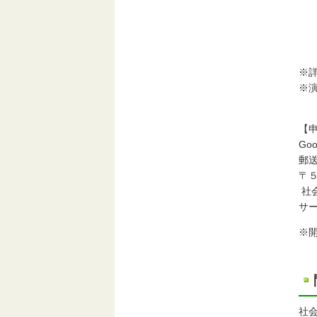
A
B
C
※
※
【
Go
郵
〒
社
サ
※
社