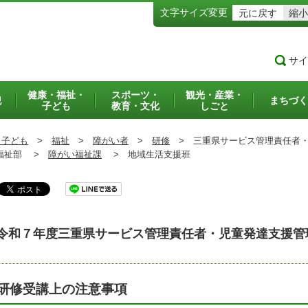
文字サイズ変更
元に戻す
縮小
サイ
健康・福祉・
スポーツ・
観光・産業・
犯
まちづく
子ども
教育・文化
しごと
・子ども
>
福祉
>
障がい者
>
研修
>
三重県サービス管理責任者・
祉部 >
障がい福祉課
>
地域生活支援班
令和７年度三重県
サービス管理責任者・児童発達支援管
研修受講上の注意事項