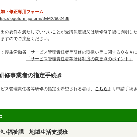
追加・修正専用フォーム
ttps://logoform.jp/form/8vMX/602488
届出の要件を満たしていないことが受講決定後又は研修修了後に判明し
りますのでご注意ください。
照：厚生労働省
「サービス管理責任者等研修の取扱い等に関するＱ＆Ａ
「サービス管理責任者等研修制度の変更点のポイント」
研修事業者の指定手続き
ービス管理責任者等研修の指定を希望される者は、
こちら
より申請手続
先
がい福祉課 地域生活支援班