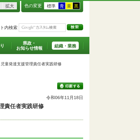
色の変更
拡大
標準
青
黄
黒
ト内検索
県政・
り
組織・業務
お知らせ情報
児童発達支援管理責任者実践研修
令和06年11月18日
理責任者実践研修
印刷する