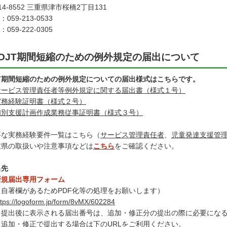
14-8552 三重県津市桜橋2丁目131
：059-213-0533
：059-222-0305
OJT期間短縮のための例外規定の届出について
JT期間短縮のための例外規定についての届出様式はこちらです。
サービス管理責任者等例外規定に関する届出書（様式１号）
実務経験証明書（様式２号）
個別支援計画作成業務従事証明書（様式３号）
要な実務経験要件一覧はこちら（
サービス管理責任者
、
児童発達支援管
重県の取扱いや注意事項などは
こちら
をご確認ください。
出先
新規届出専用フォーム
（自署欄があるためPDF化等の処理をお願いします）
ttps://logoform.jp/form/8vMX/602284
提出後に表示される届出番号は、追加・修正分の提出の際に必要になる
追加・修正で提出する場合は下のURLをご利用ください。