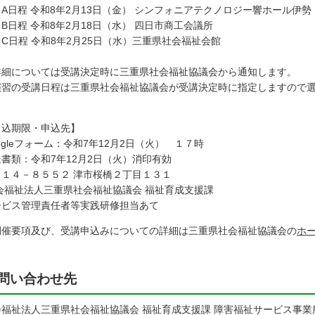
日程 令和8年2月13日（金） シンフォニアテクノロジー響ホール伊勢
日程 令和8年2月18日（水） 四日市商工会議所
日程 令和8年2月25日（水）三重県社会福祉会館
詳細については受講決定時に三重県社会福祉協議会から通知します。
演習の受講日程は三重県社会福祉協議会が受講決定時に指定しますので
申込期限・申込先】
ogleフォーム：令和7年12月2日（火） １７時
送書類：令和7年12月2日（火）消印有効
５１４－８５５２ 津市桜橋２丁目１３１
会福祉法人三重県社会福祉協議会 福祉育成支援課
ービス管理責任者等実践研修担当あて
開催要項及び、受講申込みについての詳細は三重県社会福祉協議会の
ホ
問い合わせ先
会福祉法人三重県社会福祉協議会 福祉育成支援課 障害福祉サービス事業