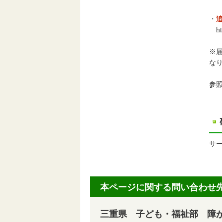
・
h
※
な
参
サ
本ページに関する問い合わせ
三重県 子ども・福祉部 障