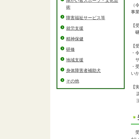
障がい者スポーツ・文化芸
（
術
事
障害福祉サービス等
【
就労支援
研
精神保健
【
研修
・令
サ
地域支援
・
身体障害者補助犬
い
その他
【
講義
演
受