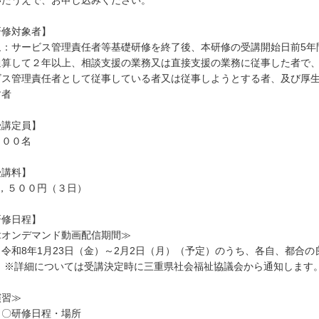
いたうえで、お申し込みください。
研修対象者】
象：サービス管理責任者等基礎研修を終了後、本研修の受講開始日前5年
通算して２年以上、相談支援の業務又は直接支援の業務に従事した者で
ビス管理責任者として従事している者又は従事しようとする者、及び厚
す者
受講定員】
００名
受講料】
，５００円（３日）
研修日程】
オンデマンド動画配信期間≫
和8年1月23日（金）～2月2日（月）（予定）のうち、各自、都合の
詳細については受講決定時に三重県社会福祉協議会から通知します
演習≫
研修日程・場所