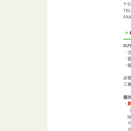
〒5
TEL
FAX
O
・
・
・
必
三
提
・
h
※
※