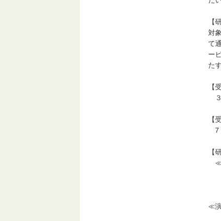
だ
【
対
て
ー
た
【
３
【
7
【
≪
令
※
≪
〇