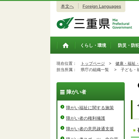
本文へ
Foreign Languages
三重県公式ウェブサイト
くらし・環境
防災・防
トップペ
ージ
現在位置：
トップページ
>
健康・福祉
担当所属：
県庁の組織一覧 >
子ども・福
障がい者
障がい福祉に関する施策
障がい者の権利擁護
障がい者の意思疎通支援