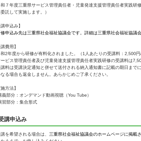
令和７年度三重県サービス管理責任者・児童発達支援管理責任者実践研
業委託して実施します。）
受講申込み】
修申込み先は三重県社会福祉協議会です。詳細は三重県社会福祉協議会
受講費用】
和2年度から研修が有料化されました。（1人あたりの受講料：2,500円
ービス管理責任者及び児童発達支援管理責任者実践研修の受講料は7,50
受講料は受講決定通知と併せて送付される納入通知書に記載の期日まで
かなる場合も返金しません。あらかじめご了承ください。
実施方法】
部分：オンデマンド動画視聴（You Tube）
習部分：集合形式
受講申込み
講を希望される場合は、
三重県社会福祉協議会のホームページに掲載