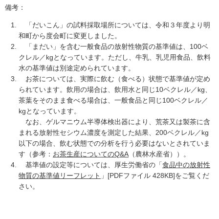
備考：
「だいこん」の試料採取場所については、令和３年度より明
和町から度会町に変更しました。
「まだい」を含む一般食品の放射性物質の基準値は、100ベ
クレル／kgとなっています。ただし、牛乳、乳児用食品、飲料
水の基準値は別途定められています。
お茶については、実際に飲む（食べる）状態で基準値が定め
られています。飲用の場合は、飲用水と同じ10ベクレル／kg、
茶葉をそのまま食べる場合は、一般食品と同じ100ベクレル／
kgとなっています。
なお、ゲルマニウム半導体検出器により、荒茶又は製茶に含
まれる放射性セシウム濃度を測定した結果、200ベクレル／kg
以下の場合、飲む状態での分析を行う必要はないとされていま
す（参考：
お茶生産についてのQ&A
（農林水産省））。
基準値の設定等については、厚生労働省の「
食品中の放射性
物質の基準値リーフレット
」[PDFファイル 428KB]をご覧くだ
さい。