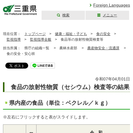
Foreign Languages
検索
メニュー
三重県公式ウェブ
サイト
現在位置：
トップページ
>
健康・福祉・子ども
>
食の安全
>
監視指導
>
監視指導全般
>
食品等の放射性物質検査等
担当所属：
県庁の組織一覧 >
農林水産部 >
農産物安全・流通課
>
食の安全・安心班
令和07年04月01日
食品の放射性物質（セシウム）検査等の結果
県内産の食品（単位：ベクレル／ｋｇ）
※左右にフリックすると表がスライドします。
令 和