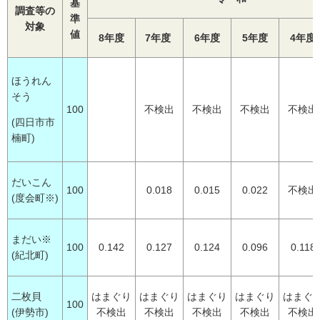
基
調査等の
準
対象
値
8年度
7年度
6年度
5年度
4年度
ほうれん
そう
100
不検出
不検出
不検出
不検出
(四日市市
楠町)
だいこん
100
0.018
0.015
0.022
不検出
(度会町※)
まだい※
100
0.142
0.127
0.124
0.096
0.118
(紀北町)
二枚貝
はまぐり
はまぐり
はまぐり
はまぐり
はまぐ
100
(伊勢市)
不検出
不検出
不検出
不検出
不検出