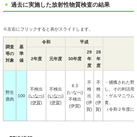
過去に実施した放射性物質検査の結果
※左右にフリックすると表がスライドします。
令和
平成
調査
基
29
28
等の
準
2年度
元年度
30年度
年
年
対象
値
度
度
不
不
・捕獲された野
6.3
不検出
不検出
検
検
し、その利活用
野生
(いなべ)
100
(いなべ)
(いなべ)
出
出
・ゲルマニウム
鹿肉
不検出
(伊賀)
(伊賀)
(伊
(伊
査。
(伊賀)
賀)
賀)
（令和２年度に