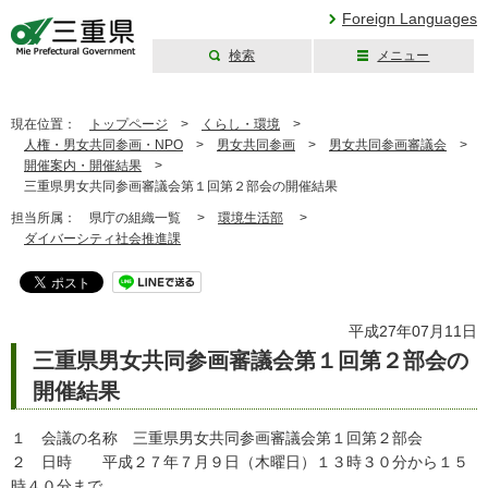
Foreign Languages
検索
メニュー
三重県公式ウェブ
サイト
現在位置：
トップページ
>
くらし・環境
>
人権・男女共同参画・NPO
>
男女共同参画
>
男女共同参画審議会
>
開催案内・開催結果
>
三重県男女共同参画審議会第１回第２部会の開催結果
担当所属：
県庁の組織一覧 >
環境生活部
>
ダイバーシティ社会推進課
平成27年07月11日
三重県男女共同参画審議会第１回第２部会の
開催結果
１ 会議の名称 三重県男女共同参画審議会第１回第２部会
２ 日時 平成２７年７月９日（木曜日）１３時３０分から１５
時４０分まで