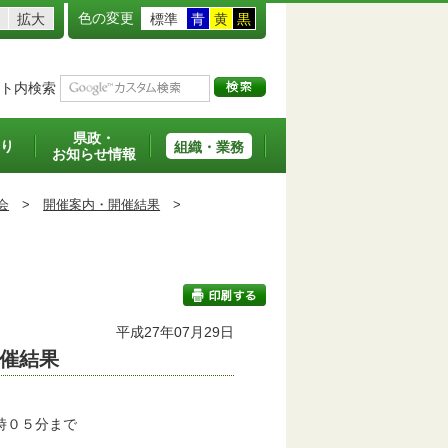
色の変更
拡大
標準
青
黄
黒
ト内検索
県政・
り
組織・業務
お知らせ情報
会
>
開催案内・開催結果
>
平成27年07月29日
催結果
印刷する
時０５分まで