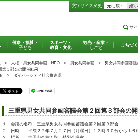
文字サイズ変更
元に戻す
縮小
サイ
健康・福祉・
スポーツ・
観光・産業・
犯
まちづく
子ども
教育・文化
しごと
境
>
人権・男女共同参画・NPO
>
男女共同参画
>
男女共同参画審議
回第３部会の開催結果
部
>
ダイバーシティ社会推進課
三重県男女共同参画審議会第２回第３部会の開
１ 会議の名称 三重県男女共同参画審議会第２回第３部会
２ 日時 平成２７年７月２７日（月曜日）１３時３０分から１６
３ 場所 吉田山会館１階 特別会議室