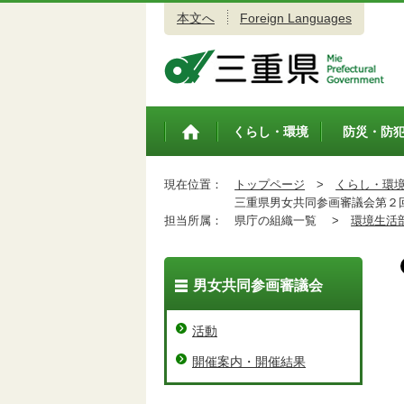
本文へ
Foreign Languages
三重県公式ウェブサイト
くらし・環境
防災・防
トップペ
ージ
現在位置：
トップページ
>
くらし・環
三重県男女共同参画審議会第２
担当所属：
県庁の組織一覧 >
環境生活
男女共同参画審議会
活動
開催案内・開催結果