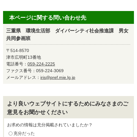
本ページに関する問い合わせ先
三重県 環境生活部 ダイバーシティ社会推進課 男女
共同参画班
〒514-8570
津市広明町13番地
電話番号：
059-224-2225
ファクス番号：059-224-3069
メールアドレス：
iris@pref.mie.lg.jp
より良いウェブサイトにするためにみなさまのご
意見をお聞かせください
お求めの情報は充分掲載されていましたか？
充分だった