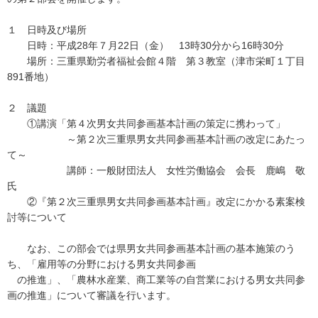
１ 日時及び場所
日時：平成28年７月22日（金） 13時30分から16時30分
場所：三重県勤労者福祉会館４階 第３教室（津市栄町１丁目
891番地）
２ 議題
①講演「第４次男女共同参画基本計画の策定に携わって」
～第２次三重県男女共同参画基本計画の改定にあたっ
て～
講師：一般財団法人 女性労働協会 会長 鹿嶋 敬
氏
②『第２次三重県男女共同参画基本計画』改定にかかる素案検
討等について
なお、この部会では県男女共同参画基本計画の基本施策のう
ち、「雇用等の分野における男女共同参画
の推進」、「農林水産業、商工業等の自営業における男女共同参
画の推進」について審議を行います。