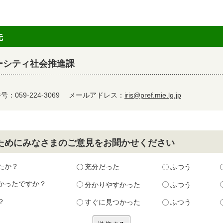
先
ーシティ社会推進課
：059-224-3069
メールアドレス：
iris@pref.mie.lg.jp
ためにみなさまのご意見をお聞かせください
たか？
充分だった
ふつう
かったですか？
分かりやすかった
ふつう
？
すぐに見つかった
ふつう