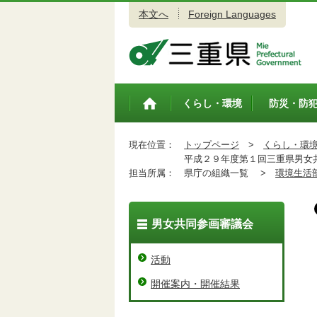
本文へ
Foreign Languages
三重県公式ウェブサイト
くらし・環境
防災・防
トップペ
ージ
現在位置：
トップページ
>
くらし・環
平成２９年度第１回三重県男女
担当所属：
県庁の組織一覧 >
環境生活
男女共同参画審議会
活動
開催案内・開催結果