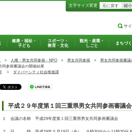
文字サイズ変更
元に戻す
縮小
サイ
健康・福祉・
スポーツ・
観光・産業・
犯
まちづく
子ども
教育・文化
しごと
境
>
人権・男女共同参画・NPO
>
男女共同参画
>
男女共同参画審議
共同参画審議会の開催結果
部
>
ダイバーシティ社会推進課
平成２９年度第１回三重県男女共同参画審議会
１ 会議の名称 平成29年度第１回三重県男女共同参画審議会
２ 日 時 平成29年５月19日（金） ９時30分から11時30分