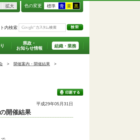
色の変更
拡大
標準
青
黄
黒
ト内検索
県政・
り
組織・業務
お知らせ情報
会
>
開催案内・開催結果
>
平成29年05月31日
の開催結果
印刷する
まで