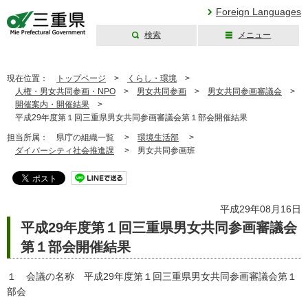
Foreign Languages
検索
メニュー
三重県公式ウェブ
サイト
現在位置：
トップページ
>
くらし・環境
>
人権・男女共同参画・NPO
>
男女共同参画
>
男女共同参画審議会
>
開催案内・開催結果
>
平成29年度第１回三重県男女共同参画審議会第１部会開催結果
担当所属：
県庁の組織一覧 >
環境生活部
>
ダイバーシティ社会推進課
>
男女共同参画班
平成29年08月16日
平成29年度第１回三重県男女共同参画審議会
第１部会開催結果
１ 会議の名称 平成29年度第１回三重県男女共同参画審議会第１
部会