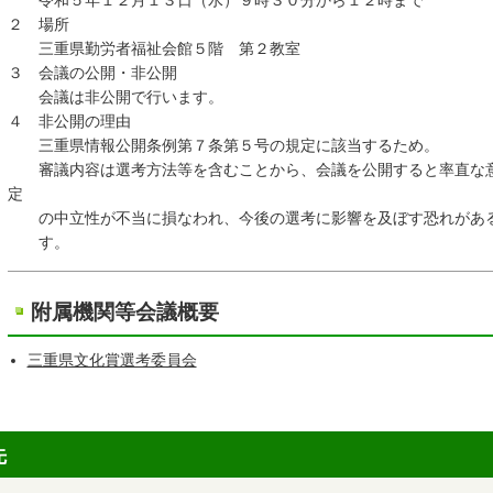
令和５年１２月１３日（水）９時３０分から１２時まで
２ 場所
三重県勤労者福祉会館５階 第２教室
３ 会議の公開・非公開
会議は非公開で行います。
４ 非公開の理由
三重県情報公開条例第７条第５号の規定に該当するため。
審議内容は選考方法等を含むことから、会議を公開すると率直な
定
の中立性が不当に損なわれ、今後の選考に影響を及ぼす恐れがあ
す。
附属機関等会議概要
三重県文化賞選考委員会
先