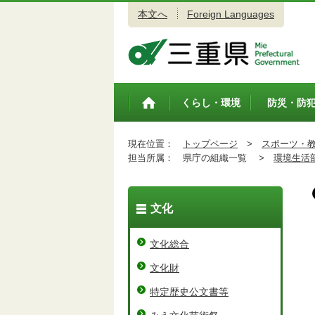
本文へ
Foreign Languages
三重県公式ウェブサイト
くらし・環境
防災・防
トップペ
ージ
現在位置：
トップページ
>
スポーツ・
担当所属：
県庁の組織一覧 >
環境生活
文化
文化総合
文化財
特定歴史公文書等