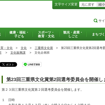
文字サイズ変更
元に戻す
縮小
サイ
健康・福祉・
スポーツ・
観光・産業・
犯
まちづく
子ども
教育・文化
しごと
教育・文化
>
文化
>
三重県文化賞
>
第23回三重県文化賞第2回選考
部
>
文化振興課
>
文化企画班
第23回三重県文化賞第2回選考委員会を開催し
第２３回三重県文化賞第２回選考委員会を開催します。
１ 日時