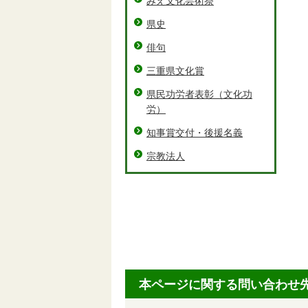
みえ文化芸術祭
県史
俳句
三重県文化賞
県民功労者表彰（文化功
労）
知事賞交付・後援名義
宗教法人
本ページに関する問い合わせ