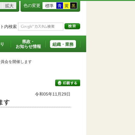
色の変更
拡大
標準
青
黄
黒
ト内検索
県政・
り
組織・業務
お知らせ情報
委員会を開催します
令和05年11月29日
ます
印刷する