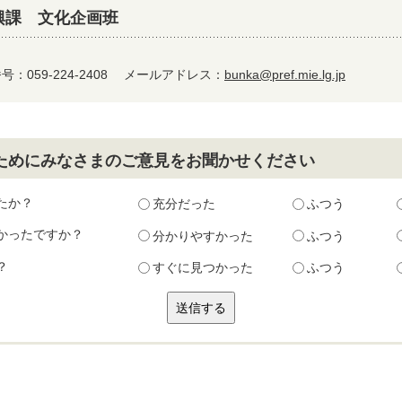
興課 文化企画班
：059-224-2408
メールアドレス：
bunka@pref.mie.lg.jp
ためにみなさまのご意見をお聞かせください
たか？
充分だった
ふつう
かったですか？
分かりやすかった
ふつう
？
すぐに見つかった
ふつう