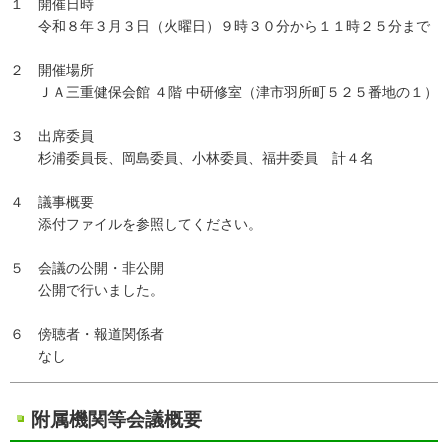
１ 開催日時
令和８年３月３日（火曜日）９時３０分から１１時２５分まで
２ 開催場所
ＪＡ三重健保会館 ４階 中研修室（津市羽所町５２５番地の１）
３ 出席委員
杉浦委員長、岡島委員、小林委員、福井委員 計４名
４ 議事概要
添付ファイルを参照してください。
５ 会議の公開・非公開
公開で行いました。
６ 傍聴者・報道関係者
なし
附属機関等会議概要