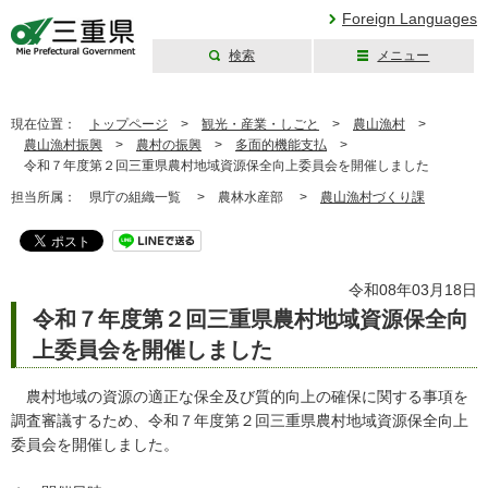
Foreign Languages
検索
メニュー
三重県公式ウェブ
サイト
現在位置：
トップページ
>
観光・産業・しごと
>
農山漁村
>
農山漁村振興
>
農村の振興
>
多面的機能支払
>
令和７年度第２回三重県農村地域資源保全向上委員会を開催しました
担当所属：
県庁の組織一覧 >
農林水産部 >
農山漁村づくり課
令和08年03月18日
令和７年度第２回三重県農村地域資源保全向
上委員会を開催しました
農村地域の資源の適正な保全及び質的向上の確保に関する事項を
調査審議するため、令和７年度第２回三重県農村地域資源保全向上
委員会を開催しました。