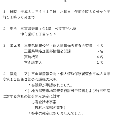
記
１ 日時 平成３１年４月１７日 水曜日 午前９時３０分から午
前１１時５０分まで
２ 場所 三重県栄町庁舎1階 公文書開示室
津市栄町１丁目９５４
３ 出席者 三重県情報公開・個人情報保護審査会委員 ４名
三重県戦略企画部情報公開課 ５名
実施機関 ４名
審査請求人 １名
４ 議題 ア）三重県情報公開・個人情報保護審査会平成３０年
度第１１回第２部会会議録の承認
＊会議録が承認されました。
イ）地方卸売市場卸売業務許可申請書および許可申請
に対する意見の部分開示決定に対す
る審査請求事案
（農林水産部の事案）
＊答申の確定はありませんでした。