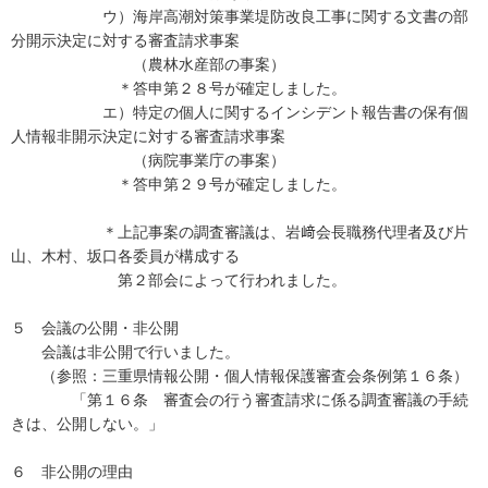
ウ）海岸高潮対策事業堤防改良工事に関する文書の部
分開示決定に対する審査請求事案
（農林水産部の事案）
＊答申第２８号が確定しました。
エ）特定の個人に関するインシデント報告書の保有個
人情報非開示決定に対する審査請求事案
（病院事業庁の事案）
＊答申第２９号が確定しました。
＊上記事案の調査審議は、岩﨑会長職務代理者及び片
山、木村、坂口各委員が構成する
第２部会によって行われました。
５ 会議の公開・非公開
会議は非公開で行いました。
（参照：三重県情報公開・個人情報保護審査会条例第１６条）
「第１６条 審査会の行う審査請求に係る調査審議の手続
きは、公開しない。」
６ 非公開の理由