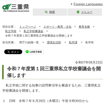
Foreign Languages
検索
メニュー
三重県公式ウェブ
サイト
現在位置：
トップページ
>
スポーツ・教育・文化
>
教育全般
>
私立学校
>
私立学校審議会
>
令和７年度第１回三重県私立学校審議会を開催します
担当所属：
県庁の組織一覧 >
環境生活部
>
私学課
>
私学班
令和07年08月23日
令和７年度第１回三重県私立学校審議会を開
催します
私立学校に関する知事の諮問事項等を審議するため、三重県私立
学校審議会を開催します。
１ 日時 令和７年８月28日（木曜日）午前９時30分から