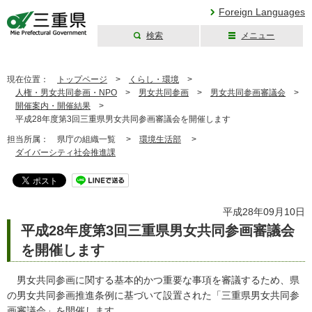
Foreign Languages
検索
メニュー
三重県公式ウェブ
サイト
現在位置：
トップページ
>
くらし・環境
>
人権・男女共同参画・NPO
>
男女共同参画
>
男女共同参画審議会
>
開催案内・開催結果
>
平成28年度第3回三重県男女共同参画審議会を開催します
担当所属：
県庁の組織一覧 >
環境生活部
>
ダイバーシティ社会推進課
平成28年09月10日
平成28年度第3回三重県男女共同参画審議会
を開催します
男女共同参画に関する基本的かつ重要な事項を審議するため、県
の男女共同参画推進条例に基づいて設置された「三重県男女共同参
画審議会」を開催します。