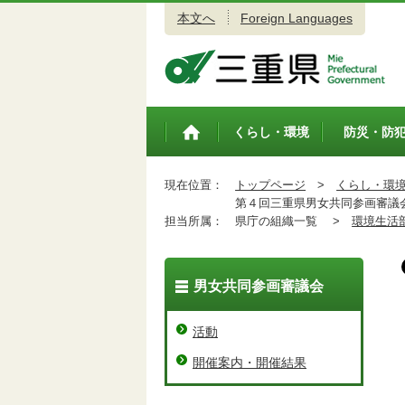
本文へ
Foreign Languages
三重県公式ウェブサイト
くらし・環境
防災・防
トップペ
ージ
現在位置：
トップページ
>
くらし・環
第４回三重県男女共同参画審議
担当所属：
県庁の組織一覧 >
環境生活
男女共同参画審議会
活動
開催案内・開催結果