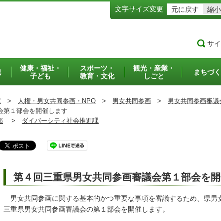
文字サイズ変更
元に戻す
縮小
サイ
健康・福祉・
スポーツ・
観光・産業・
犯
まちづく
子ども
教育・文化
しごと
境
>
人権・男女共同参画・NPO
>
男女共同参画
>
男女共同参画審議
会第１部会を開催します
部
>
ダイバーシティ社会推進課
第４回三重県男女共同参画審議会第１部会を開
男女共同参画に関する基本的かつ重要な事項を審議するため、県男
三重県男女共同参画審議会の第１部会を開催します。