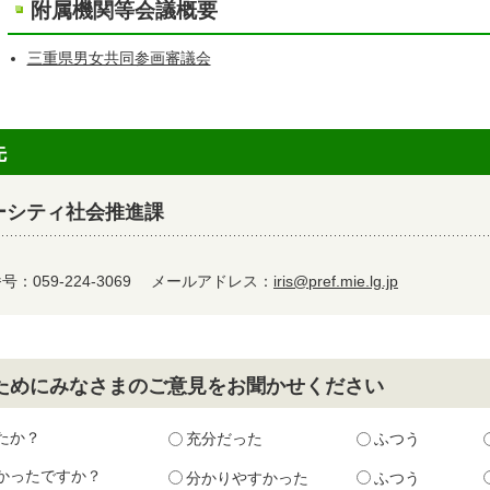
附属機関等会議概要
三重県男女共同参画審議会
先
ーシティ社会推進課
：059-224-3069
メールアドレス：
iris@pref.mie.lg.jp
ためにみなさまのご意見をお聞かせください
たか？
充分だった
ふつう
かったですか？
分かりやすかった
ふつう