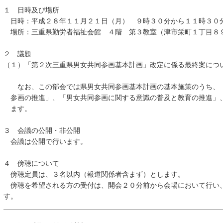
１ 日時及び場所
日時：平成２８年１１月２１日（月） ９時３０分から１１時３０
場所：三重県勤労者福祉会館 ４階 第３教室（津市栄町１丁目８
２ 議題
（１）「第２次三重県男女共同参画基本計画」改定に係る最終案につ
なお、この部会では県男女共同参画基本計画の基本施策のうち、「
参画の推進」、「男女共同参画に関する意識の普及と教育の推進」
ます。
３ 会議の公開・非公開
会議は公開で行います。
４ 傍聴について
傍聴定員は、３名以内（報道関係者含まず）とします。
傍聴を希望される方の受付は、開会２０分前から会場において行い
す。