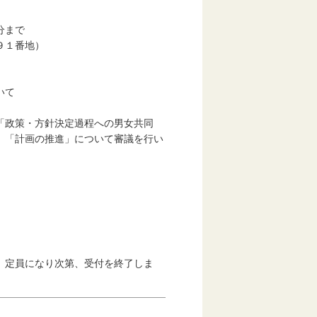
分まで
９１番地）
いて
政策・方針決定過程への男女共同
、「計画の推進」について審議を行い
、定員になり次第、受付を終了しま